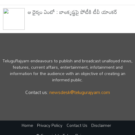
ఆ ధైర్యం ఏంటో : బాలకృష్ణపై పోటీకి టీవీ యాంకర్
TeluguRajyam endeavours to publish and broadcast unalloyed news,
features, current affairs, entertainment, infotainment and
information for the audience with an objective of creating an
informed public.
Contact us:
newsdesk@telugurajyam.com
Home
Privacy Policy
Contact Us
Disclaimer