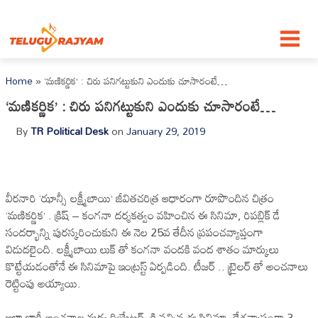
Skip to content
Home
»
‘మణికర్ణిక’ : చిరు పనిగట్టుకుని ఎందుకు చూసారంటే…
‘మణికర్ణిక’ : చిరు పనిగట్టుకుని ఎందుకు చూసారంటే…
By
TR Political Desk
on
January 29, 2019
వీరనారి ‘ఝాన్సీ లక్ష్మీబాయి’ జీవితచరిత్ర ఆధారంగా రూపొందిన చిత్రం
‘మణికర్ణిక’ . క్రిష్ – కంగనా దర్శకత్వం వహించిన ఈ సినిమా, రిపబ్లిక్ డే
సందర్భాన్ని పురస్కరించుకుని ఈ నెల 25వ తేదీన ప్రపంచవ్యాప్తంగా
విడుదలైంది. లక్ష్మీబాయి లుక్ తో కంగనా వందకి వంద శాతం మార్కులు
కొట్టేయడంతోనే ఈ సినిమాపై ఇంట్రస్ట్ ఏర్పడింది. టీజర్ .. ట్రైలర్ తో అంచనాలు
రెట్టింపు అయ్యాయి.
ఇలా భారీ అంచనాల మధ్య థియేటర్స్ కి వచ్చిన ఈ సినిమా, దేశవ్యాప్తంగా 3