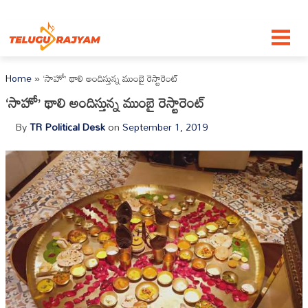
Skip to content
Home
»
‘సాహో’ థాలి అందిస్తున్న ముంబై రెస్టారెంట్
‘సాహో’ థాలి అందిస్తున్న ముంబై రెస్టారెంట్
By
TR Political Desk
on
September 1, 2019