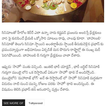
సినిమాలతో హీరోల కెరీర్ ఎలా ఉన్నా వారు కష్టపడి ప్రజలను అలరిస్తే ప్రేక్షకులు
వారి పై కురిపించే ప్రేమకి ఒక్కోసారి మాటలు రావు, చాలవు కూడా. ‘బాహుబలి’
సినిమాతో తెలుగు సినిమా స్థాయిని అంతర్జాతీయ స్థాయికి తీసుకువెళ్లిన ప్రభాస్ కు
ప్రపంచవ్యాప్తంగా అభిమానులు ఏర్పడితే మన పొరుగు రాష్ట్రాల్లో ఈ సంఖ్య మరీ
పెరిగిపోయింది. బాహుబలి కి గుర్తుగా ప్రేక్షకులు చాలా చేశారు.
ఇప్పుడు ‘సాహో’ వంతు వచ్చింది. ఇంతటి భారీ యాక్షన్ , భారీ బడ్జెట్ సినిమాకి
గుర్తుగా ముంబై లోని ఒక రెస్టారెంట్ ఏకంగా ‘సాహో’ థాలి నే అందిస్తోంది.
ముంబైలోని ‘మహారాజ్ భోగ్’ అనే ఈ రెస్టారెంట్ లో ‘సాహో’ సినిమాకి మద్దతుగా
విడుదల నాటి నుంచి ముప్పై రోజుల వరకు ‘సాహో’ థాలి అందిస్తుంది. ఈ
విషయం తెలిసి ప్రభాస్ తన ఆనందాన్ని వ్యక్తం చేశారు.
SEE MORE OF
Tollywood