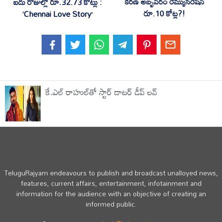
కిరణ్ అబ్బవరం రెమ్యునరేషన్
ఐదు రోజుల్లో రూ.32.73 కోట్లు :
రూ.10 కోట్ల?!
‘Chennai Love Story’
కే.ఎల్ రాహుల్‌తో స్టార్ డాట‌ర్ డీప్ ల‌వ్
TeluguRajyam endeavours to publish and broadcast unalloyed news,
features, current affairs, entertainment, infotainment and
information for the audience with an objective of creating an
informed public.