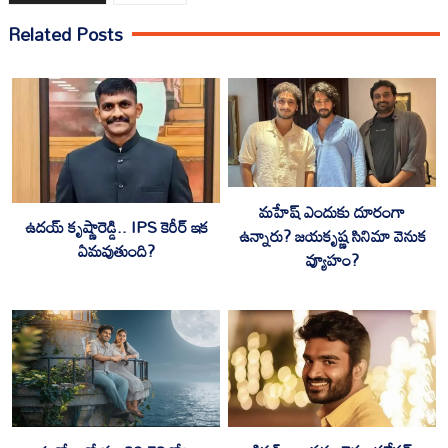
Related Posts
మహేష్ ఎందుకు దూరంగా
ఉదయ్ కృష్ణారెడ్డి.. IPS కెరీర్ ఇక
ఉన్నారు? జయకృష్ణ సినిమా వెనుక
ఏమవుతుంది?
వ్యూహం?