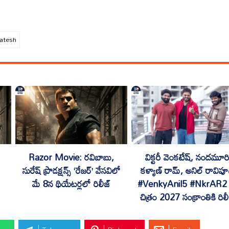
katesh
Razor Movie: రవిబాబు,
విక్టరీ వెంకటేష్, నందమూర
సురేష్ ప్రొడక్షన్స్ ‘రేజర్’ వేసవిలో
కళ్యాణ్ రామ్, అనిల్ రావిపూ
మే 8న థియేటర్లలో రిలీజ్
#VenkyAnil5 #NkrAR2
చిత్రం 2027 సంక్రాంతికి రిలీ