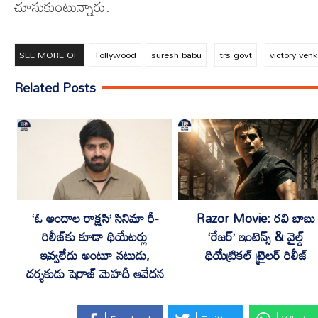
చూసుకుంటున్నారు.
SEE MORE OF
Tollywood
suresh babu
trs govt
victory ven
Related Posts
‘ఓ అందాల రాక్షసి’ సినిమా రీ-
Razor Movie: రవి బాబు
రిలీజ్‌కు కూడా థియేటర్లు
‘రేజర్’ ఇంటెన్స్ & వైల్డ్
ఇవ్వలేదు అంటూ నటుడు,
థియేట్రికల్ ట్రైలర్ రిలీజ్
దర్శకుడు షెరాజ్ మెహదీ ఆవేదన