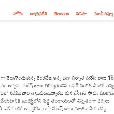
హోమ్
ఆంధ్ర‌ప్ర‌దేశ్‌
తెలంగాణ‌
సినిమా
మూవీ రివ్యూ
 వెలుగొందుతున్న వెంకటేష్ అన్న బడా నిర్మాత సురేష్ బాబు కేస
కీ సీఎం ఇచ్చిన, సురేష్ బాబు తిరస్కరించిన ఆఫర్ సంగతి ఏంటో ఇప్ప
ధి పథంలో నడిపించాలి అనుకుంటున్నారట మన కేసీఆర్ సారు. దీనికో
పెంచేయటానికి ఇండస్ట్రీలోని పెద్ద తలకాయలతో విస్తృతంగా చర్చలు
ుకి ఒక సలహా ఇచ్చారట. కానీ సురేష్ బాబు మాత్రం సారీ చెప్పి