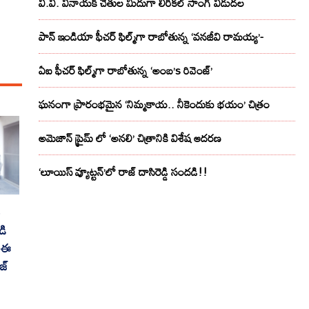
వి.వి. వినాయక్ చేతుల మీదుగా లిరికల్ సాంగ్ విడుదల
పాన్ ఇండియా ఫీచర్ ఫిల్మ్‌గా రాబోతున్న ‘వనజీవి రామయ్య’-
ఏఐ ఫీచర్ ఫిల్మ్‌గా రాబోతున్న ‘అంబ’s రివెంజ్’
ఘనంగా ప్రారంభమైన ‘నిమ్మకాయ.. నీకెందుకు భయం’ చిత్రం
అమెజాన్ ప్రైమ్ లో ‘అనలి’ చిత్రానికి విశేష ఆదరణ
‘లూయిస్ వ్యూట్టన్’లో రాజ్ దాసిరెడ్డి సందడి!!
ి
డి
 ఈ
జ్