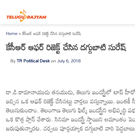
Skip to content
Home
»
కేసీఆర్ ఆఫర్ రిజెక్ట్ చేసిన దగ్గుబాటి సురేష్
కేసీఆర్ ఆఫర్ రిజెక్ట్ చేసిన దగ్గుబాటి సురేష్
By
TR Political Desk
on
July 6, 2018
డా.డి.రామానాయుడు తనయుడు, తెలుగు ఇండస్ట్రీలో టాప్ హీరోగా
ఇచ్చిన ఒక ఆఫర్ రిజెక్ట్ చేసినట్టు వార్తలు వస్తున్నాయి. ఇంత
తెలుసుకుందాం. తెలంగాణ తెలుగు ఫిల్మ్ ఇండస్ట్రీని అభివృద్
ఒక కొత్త ప్లాన్ వేశారు. సినిమా ఇండస్ట్రీ స్థాయిని అమాంతం 
జరుపుతున్నారట. చర్చలు పూర్తయ్యాక దగ్గుబాటి వారి పెద్దబాబ