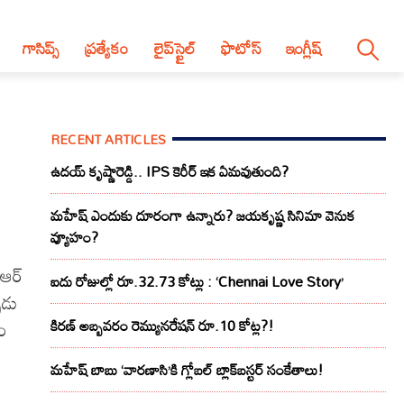
గాసిప్స్
ప్రత్యేకం
లైప్‌స్టైల్‌
ఫొటోస్
ఇంగ్లీష్
RECENT ARTICLES
ఉదయ్ కృష్ణారెడ్డి.. IPS కెరీర్ ఇక ఏమవుతుంది?
మహేష్ ఎందుకు దూరంగా ఉన్నారు? జయకృష్ణ సినిమా వెనుక
వ్యూహం?
ీఆర్
ఐదు రోజుల్లో రూ.32.73 కోట్లు : ‘Chennai Love Story’
ుడు
సం
కిరణ్ అబ్బవరం రెమ్యునరేషన్ రూ.10 కోట్ల?!
మహేష్ బాబు ‘వారణాసి’కి గ్లోబల్ బ్లాక్‌బస్టర్ సంకేతాలు!