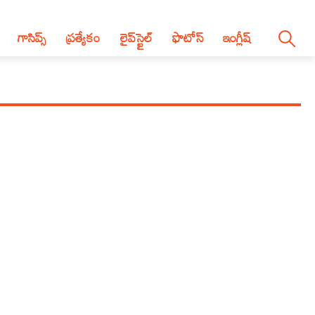
గాసిప్స్
ప్రత్యేకం
లైప్‌స్టైల్‌
ఫొటోస్
ఇంగ్లీష్