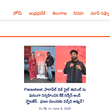
హోమ్
ఆంధ్ర‌ప్ర‌దేశ్‌
తెలంగాణ‌
సినిమా
మూవీ రివ్యూ
Parawheel: పారావీల్ వెబ్ సైట్ ఈవెంట్ ను
ఘనంగా నిర్వహించిన కేకే సర్వేస్ అండ్
స్ట్రాటజీస్.. ప్రజల ముందుకు వచ్చేది అప్పుడే!
By
VL
on
June 6, 2025