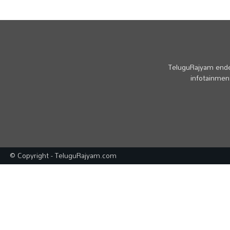
TeluguRajyam endea
infotainment
© Copyright - TeluguRajyam.com