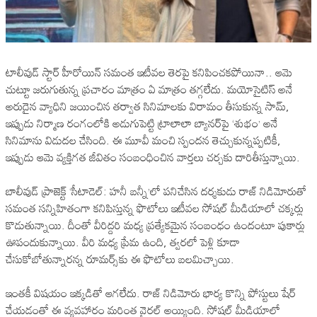
టాలీవుడ్ స్టార్ హీరోయిన్ సమంత ఇటీవల తెరపై కనిపించకపోయినా.. ఆమె
చుట్టూ జరుగుతున్న ప్రచారం మాత్రం ఏ మాత్రం తగ్గలేదు. మయోసైటిస్‌ అనే
అరుదైన వ్యాధిని జయించిన తర్వాత సినిమాలకు విరామం తీసుకున్న సామ్,
ఇప్పుడు నిర్మాణ రంగంలోకి అడుగుపెట్టి ట్రాలాలా బ్యానర్‌పై ‘శుభం’ అనే
సినిమాను విడుదల చేసింది. ఈ మూవీ మంచి స్పందన తెచ్చుకున్నప్పటికీ,
ఇప్పుడు ఆమె వ్యక్తిగత జీవితం సంబంధించిన వార్తలు చర్చకు దారితీస్తున్నాయి.
బాలీవుడ్ ప్రాజెక్ట్‌ ‘సీటాడెల్: హనీ బన్నీ’లో పనిచేసిన దర్శకుడు రాజ్ నిడిమోరుతో
సమంత సన్నిహితంగా కనిపిస్తున్న ఫొటోలు ఇటీవల సోషల్ మీడియాలో చక్కర్లు
కొడుతున్నాయి. దీంతో వీరిద్దరి మధ్య ప్రత్యేకమైన సంబంధం ఉందంటూ పుకార్లు
ఊపందుకున్నాయి. వీరి మధ్య ప్రేమ ఉంది, త్వరలో పెళ్లి కూడా
చేసుకోబోతున్నారన్న రూమర్స్‌కు ఈ ఫొటోలు బలమిచ్చాయి.
ఇంతకీ విషయం ఇక్కడితో ఆగలేదు. రాజ్ నిడిమోరు భార్య కొన్ని పోస్టులు షేర్
చేయడంతో ఈ వ్యవహారం మరింత వైరల్ అయ్యింది. సోషల్ మీడియాలో