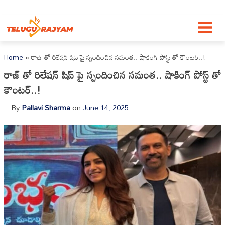
Skip to content
Home
»
రాజ్ తో రిలేషన్ షిప్ పై స్పందించిన సమంత.. షాకింగ్ పోస్ట్ తో కౌంటర్..!
రాజ్ తో రిలేషన్ షిప్ పై స్పందించిన సమంత.. షాకింగ్ పోస్ట్ తో
కౌంటర్..!
By
Pallavi Sharma
on
June 14, 2025