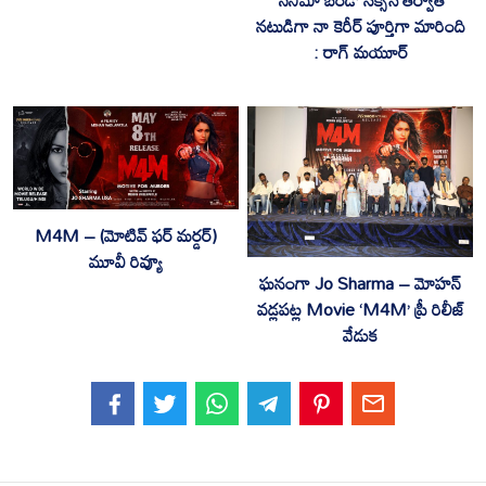
నటుడిగా నా కెరీర్ పూర్తిగా మారింది
: రాగ్ మ‌యూర్‌
M4M – (మోటివ్ ఫర్ మర్డర్)
మూవీ రివ్యూ
ఘనంగా Jo Sharma – మోహన్
వడ్లపట్ల Movie ‘M4M’ ప్రీ రిలీజ్
వేడుక