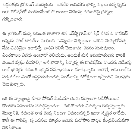
పెద్దఎత్తున ట్రోలింగ్ మొదలైంది. ‘‘ఒకవేళ ఆయనకు భార్య, పిల్లలు ఉన్నప్పుడు
ఇలా రెలేషన్‌లో ఉండటమేంటి?’’ అంటూ నెటిజన్లు సమంతపై ప్రశ్నలు
గుప్పించారు.
ఈ ట్రోలింగ్ మధ్య సమంత తాజాగా తన ఇన్‌స్టాగ్రామ్‌లో షేర్ చేసిన ఓ కొటేషన్
ఇప్పుడు హాట్ టాపిక్‌గా మారింది. “ఎప్పుడూ నిశ్శబ్దంగా ఒకరిని మెచ్చుకోవద్దు.
నేను ఎవరినైనా ఆరాధిస్తే, వారిని కలిసే చెబుతాను. మనం మనుషులం.
ఎంతకాలం ఎవరు ఉంటారో తెలియదు. అందుకే మన అనుభూతులను వారికి
వెంటనే వ్యక్తం చేయాలి,” అనే భావాన్ని పేర్కొన్న ఈ కొటేషన్‌ను కొందరు నెటిజన్లు
రాజ్ భార్యకు సమంత ఇచ్చిన సమాధానంగా చూస్తున్నారు. అలాగే, ఆమె రాజ్‌ను
పర్సనల్‌గా ఎంతో ఇష్టపడుతుందన్న సందేశాన్ని పరోక్షంగా ఇస్తోందని పలువురు
చెబుతున్నారు.
ఇక ఈ వ్యాఖ్యలపై కూడా సోషల్ మీడియా రెండు వర్గాలుగా విడిపోయింది.
కొందరు సమంతను సమర్థిస్తుండగా.. మరికొందరు విమర్శలు గుప్పిస్తున్నారు.
మొత్తానికి, సమంత-రాజ్ మధ్య నిజంగా ఏముందన్నది ఇంకా స్పష్టత రాలేదు.
కానీ ఈ గాసిప్స్, స్పందనలు మాత్రం ఆమెను మరోసారి వార్తల కేంద్రబిందువుగా
నిలిపేశాయి.