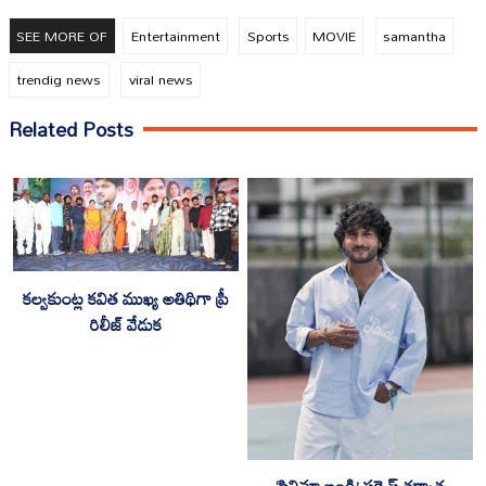
SEE MORE OF
Entertainment
Sports
MOVIE
samantha
trendig news
viral news
Related Posts
కల్వకుంట్ల కవిత ముఖ్య అతిథిగా ప్రీ
రిలీజ్ వేడుక
‘సినిమా బండి’ స‌క్సెస్ త‌ర్వాత