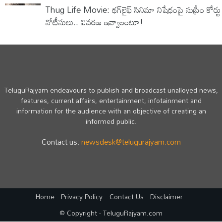
Thug Life Movie: థగ్‌లైఫ్‌ సినిమా నిషేధంపై సుప్రీం కోర్టు
నోటీసులు.. వివరణ ఇవ్వాలంటూ!
TeluguRajyam endeavours to publish and broadcast unalloyed news,
features, current affairs, entertainment, infotainment and
information for the audience with an objective of creating an
informed public.
Contact us:
newsdesk@telugurajyam.com
Home
Privacy Policy
Contact Us
Disclaimer
© Copyright - TeluguRajyam.com