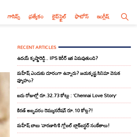
గాసిప్స్
ప్రత్యేకం
లైప్‌స్టైల్‌
ఫొటోస్
ఇంగ్లీష్
RECENT ARTICLES
ఉదయ్ కృష్ణారెడ్డి.. IPS కెరీర్ ఇక ఏమవుతుంది?
మహేష్ ఎందుకు దూరంగా ఉన్నారు? జయకృష్ణ సినిమా వెనుక
వ్యూహం?
ఐదు రోజుల్లో రూ.32.73 కోట్లు : ‘Chennai Love Story’
కిరణ్ అబ్బవరం రెమ్యునరేషన్ రూ.10 కోట్ల?!
మహేష్ బాబు ‘వారణాసి’కి గ్లోబల్ బ్లాక్‌బస్టర్ సంకేతాలు!