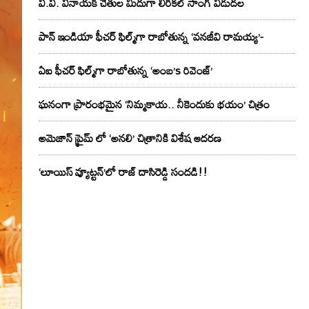
వి.వి. వినాయక్ చేతుల మీదుగా లిరికల్ సాంగ్ విడుదల
పాన్ ఇండియా ఫీచర్ ఫిల్మ్‌గా రాబోతున్న ‘వనజీవి రామయ్య’-
ఏఐ ఫీచర్ ఫిల్మ్‌గా రాబోతున్న ‘అంబ’s రివెంజ్’
ఘనంగా ప్రారంభమైన ‘నిమ్మకాయ.. నీకెందుకు భయం’ చిత్రం
అమెజాన్ ప్రైమ్ లో ‘అనలి’ చిత్రానికి విశేష ఆదరణ
‘లూయిస్ వ్యూట్టన్’లో రాజ్ దాసిరెడ్డి సందడి!!