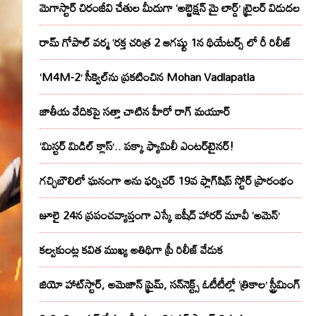
మెగాస్టార్ చిరంజీవి చేతుల మీదుగా ‘అబ్జెక్ష‌న్ మై లార్డ్‌’ ట్రైల‌ర్ విడుద‌ల
రామ్ గోపాల్ వర్మ ‘రక్త చరిత్ర 2 ఆగష్టు 1న థియేటర్స్ లో రీ రిలీజ్
‘M4M-2’ సీక్వెల్‌ను ప్రకటించిన Mohan Vadlapatla
జాతీయ వేదికపై సత్తా చాటిన హీరో రాగ్ మయూర్‌
‘మిస్టర్ మిడిల్ క్లాస్’.. పక్కా ఫ్యామిలీ ఎంటర్‌టైనర్!
గచ్చిబౌలిలో ఘనంగా అను ఫర్నిచర్ 19వ ఫ్లాగ్‌షిప్ స్టోర్ ప్రారంభం
జూలై 24న ప్రపంచవ్యాప్తంగా ఎస్కే బషీద్‌ హారర్ మూవీ ‘అమెన్’
కల్వకుంట్ల కవిత ముఖ్య అతిథిగా ప్రీ రిలీజ్ వేడుక
జియో హాట్‌స్టార్, అమెజాన్ ప్రైమ్, సన్‌నెక్ట్స్ ఓటీటీల్లో ‘త్రికాల’ స్ట్రీమింగ్