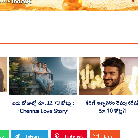
కిరణ్ అబ్బవరం రెమ్యునరేషన
ఐదు రోజుల్లో రూ.32.73 కోట్లు :
రూ.10 కోట్ల?!
‘Chennai Love Story’
pp
Telegram
Pinterest
Email