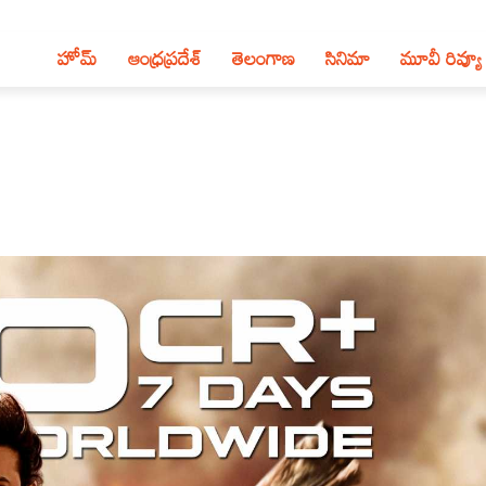
హోమ్
ఆంధ్ర‌ప్ర‌దేశ్‌
తెలంగాణ‌
సినిమా
మూవీ రివ్యూ