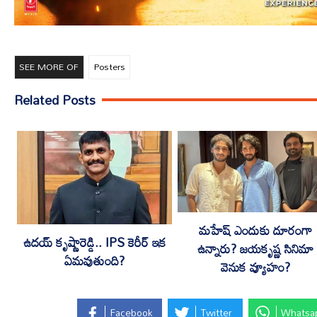
SEE MORE OF
Posters
Related Posts
మహేష్ ఎందుకు దూరంగా
ఉదయ్ కృష్ణారెడ్డి.. IPS కెరీర్ ఇక
ఉన్నారు? జయకృష్ణ సినిమా
ఏమవుతుంది?
వెనుక వ్యూహం?
Facebook
Twitter
Whatsa