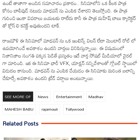
ఉంటే తాజాగా అందిన సమాచారం ప్రకారం.. సినిమాలోని ఒక కీలక పాత్ర
కోసం బాలీవుడ్ నటుడు మాధవన్‌ ను ఎంపిక చేశారని తెలుస్తోంది. ఈ పాత్ర
గురించి ఇంకా వివరాలు బయటకు రాలేదు కానీ ఈ పాత్ర మహేష్ బాబు క్యారెక్టర్‌
తో క్లోస్‌ లి కనెక్ట్ అవుతుందని టాక్.
రాజమౌళి ఈ సినిమాలో మాధవన్‌ ను ఒక ఇంటెన్స్ విలన్ లేదా మెంటార్ రోల్‌ లో
ఉపయోగించే అవకాశం ఉందని వార్తలు వినిపిస్తున్నాయి. ఈ విషయంలో
నిజానిజాల సంగతి పక్కన పెడితే ప్రస్తుతం ఇదే వార్త సోషల్ మీడియాలో వైరల్
గా మారింది. ఇక ఈ సినిమా భారీ VFX, యాక్షన్ సన్నివేశాలతో గ్లోబల్ స్థాయిలో
విడుదల కానుంది. మాధవన్‌ ను ఎంపిక చేయడం ఈ సినిమాకు మరింత బలాన్ని
చేకూర్చే అవకాశం ఉందని ట్రేడ్ వర్గాలు అంటున్నాయి.
SEE MORE OF
News
Entertainment
Madhav
MAHESH BABU
rajamouli
Tollywood
Related Posts