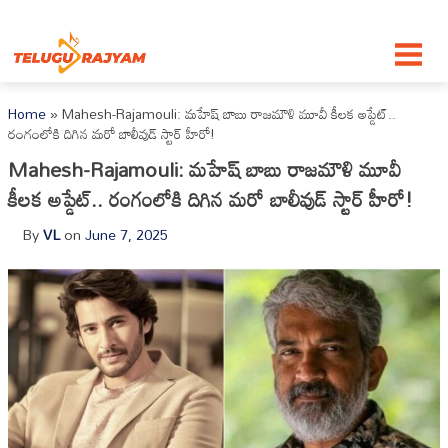
Skip to content
Home
»
Mahesh-Rajamouli: మహేష్ బాబు రాజమౌళి మూవీ కీలక అప్డేట్..
రంగంలోకి దిగిన మరో బాలీవుడ్ స్టార్ హీరో!
Mahesh-Rajamouli: మహేష్ బాబు రాజమౌళి మూవీ
కీలక అప్డేట్.. రంగంలోకి దిగిన మరో బాలీవుడ్ స్టార్ హీరో!
By
VL
on
June 7, 2025