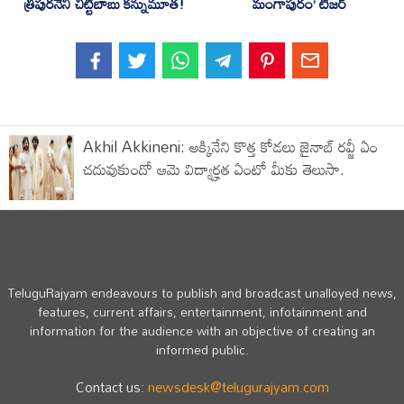
త్రిపురనేని చిట్టిబాబు కన్నుమూత!
మంగాపురం’ టీజర్‌
Akhil Akkineni: అక్కినేని కొత్త కోడలు జైనాబ్ రవ్జీ ఏం
చదువుకుందో ఆమె విద్యార్హత ఏంటో మీకు తెలుసా.
TeluguRajyam endeavours to publish and broadcast unalloyed news,
features, current affairs, entertainment, infotainment and
information for the audience with an objective of creating an
informed public.
Contact us:
newsdesk@telugurajyam.com