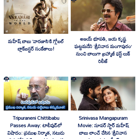
అజయ్ భూపతి, జయ కృష్ణ
మహేష్ బాబు ‘వారణాసి’కి గ్లోబల్
ఘట్టమనేని ‘శ్రీనివాస మంగాపురం’
బ్లాక్‌బస్టర్ సంకేతాలు!
నుంచి బాలుగా బ్రహ్మాజీ ఫస్ట్ లుక్
రిలీజ్
Tripuraneni Chittibabu
Srinivasa Mangapuram
Passes Away: టాలీవుడ్‌లో
Movie: సూపర్ స్టార్ మహేష్
విషాదం: ప్రముఖ నిర్మాత, నటుడు
బాబు లాంచ్ చేసిన ‘శ్రీనివాస