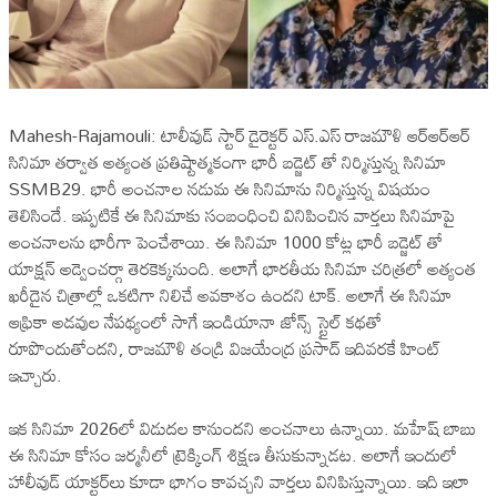
Mahesh-Rajamouli: టాలీవుడ్ స్టార్ డైరెక్టర్ ఎస్.ఎస్ రాజమౌళి ఆర్ఆర్ఆర్
సినిమా తర్వాత అత్యంత ప్రతిష్టాత్మకంగా భారీ బడ్జెట్ తో నిర్మిస్తున్న సినిమా
SSMB29. భారీ అంచనాల నడుమ ఈ సినిమాను నిర్మిస్తున్న విషయం
తెలిసిందే. ఇప్పటికే ఈ సినిమాకు సంబంధించి వినిపించిన వార్తలు సినిమాపై
అంచనాలను భారీగా పెంచేశాయి. ఈ సినిమా 1000 కోట్ల భారీ బడ్జెట్ తో
యాక్షన్ అడ్వెంచర్గా తెరకెక్కనుంది. అలాగే భారతీయ సినిమా చరిత్రలో అత్యంత
ఖరీదైన చిత్రాల్లో ఒకటిగా నిలిచే అవకాశం ఉందని టాక్. అలాగే ఈ సినిమా
ఆఫ్రికా అడవుల నేపథ్యంలో సాగే ఇండియానా జోన్స్ స్టైల్ కథతో
రూపొందుతోందని, రాజమౌళి తండ్రి విజయేంద్ర ప్రసాద్ ఇదివరకే హింట్
ఇచ్చారు.
ఇక సినిమా 2026లో విడుదల కానుందని అంచనాలు ఉన్నాయి. మహేష్ బాబు
ఈ సినిమా కోసం జర్మనీలో ట్రెక్కింగ్ శిక్షణ తీసుకున్నాడట. అలాగే ఇందులో
హాలీవుడ్ యాక్టర్‌లు కూడా భాగం కావచ్చని వార్తలు వినిపిస్తున్నాయి. ఇది ఇలా