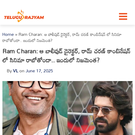
Skip to content
Home
»
Ram Charan: ఆ బాలీవుడ్ డైరెక్టర్, రామ్ చరణ్ కాంబినేషన్ లో సినిమా
రాబోతోందా.. ఇందులో నిజమెంత?
Ram Charan: ఆ బాలీవుడ్ డైరెక్టర్, రామ్ చరణ్ కాంబినేషన్
లో సినిమా రాబోతోందా.. ఇందులో నిజమెంత?
By
VL
on
June 17, 2025