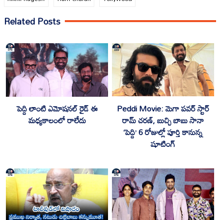
Related Posts
Peddi Movie: మెగా పవర్ స్టార్
పెద్ది లాంటి ఎమోషనల్ రైడ్ ఈ
రామ్ చరణ్, బుచ్చి బాబు సానా
మధ్యకాలంలో రాలేదు
‘పెద్ది’ 6 రోజుల్లో పూర్తి కానున్న
షూటింగ్