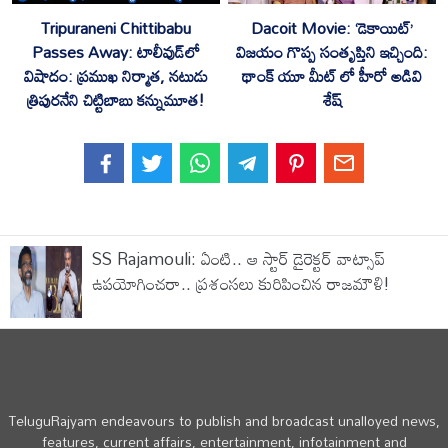
Tripuraneni Chittibabu
Dacoit Movie: ‘డెకాయిట్’
Passes Away: టాలీవుడ్‌లో
విజయం గొప్ప సంతృప్తిని ఇచ్చింది:
విషాదం: ప్రముఖ నిర్మాత, నటుడు
థాంక్ యూ మీట్ లో హీరో అడివి
త్రిపురనేని చిట్టిబాబు కన్నుమూత!
శేష్
SS Rajamouli: ఏంటి.. ఆ స్టార్ డైరెక్టర్ వాట్సాప్
ఉపయోగించరా.. ప్రశంసలు కురిపించిన రాజమౌళి!
TeluguRajyam endeavours to publish and broadcast unalloyed news,
features, current affairs, entertainment, infotainment and