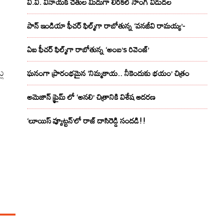
వి.వి. వినాయక్ చేతుల మీదుగా లిరికల్ సాంగ్ విడుదల
పాన్ ఇండియా ఫీచర్ ఫిల్మ్‌గా రాబోతున్న ‘వనజీవి రామయ్య’-
ఏఐ ఫీచర్ ఫిల్మ్‌గా రాబోతున్న ‘అంబ’s రివెంజ్’
్ల
ఘనంగా ప్రారంభమైన ‘నిమ్మకాయ.. నీకెందుకు భయం’ చిత్రం
అమెజాన్ ప్రైమ్ లో ‘అనలి’ చిత్రానికి విశేష ఆదరణ
‘లూయిస్ వ్యూట్టన్’లో రాజ్ దాసిరెడ్డి సందడి!!