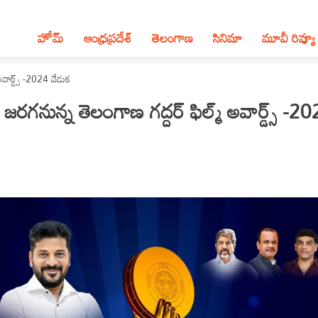
హోమ్
ఆంధ్ర‌ప్ర‌దేశ్‌
తెలంగాణ‌
సినిమా
మూవీ రివ్యూ
ార్డ్స్‌ -2024 వేడుక
గనున్న తెలంగాణ గద్దర్‌ ఫిల్మ్‌ అవార్డ్స్‌ -2