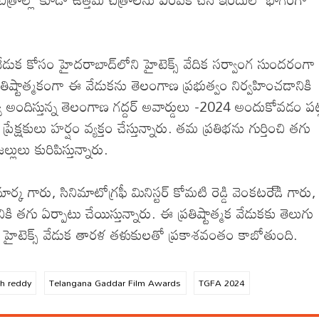
డుక కోసం హైదరాబాద్‌లోని హైటెక్స్‌ వేదిక సర్వాంగ సుందరంగా
ష్టాత్మకంగా ఈ వేడుకను తెలంగాణ ప్రభుత్వం నిర్వహించడానికి
 అందిస్తున్న తెలంగాణ గద్దర్‌ అవార్డులు -2024 అందుకోవడం పట
ేక్షకులు హర్షం వ్యక్తం చేస్తున్నారు. తమ ప్రతిభను గుర్తించి తగు
ులు కురిపిస్తున్నారు.
ార్క గారు, సినిమాటోగ్రఫీ మినిస్టర్‌ కోమటి రెడ్డి వెంకటరె్డి గారు,
కి తగు ఏర్పాటు చేయిస్తున్నారు. ఈ ప్రతిష్టాత్మక వేడుకకు తెలుగు
హైటెక్స్‌ వేడుక తారళ తళుకులతో ప్రకాశవంతం కాబోతుంది.
th reddy
Telangana Gaddar Film Awards
TGFA 2024