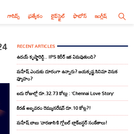
గాసిప్స్
ప్రత్యేకం
లైప్‌స్టైల్‌
ఫొటోస్
ఇంగ్లీష్
024
RECENT ARTICLES
ఉదయ్ కృష్ణారెడ్డి.. IPS కెరీర్ ఇక ఏమవుతుంది?
మహేష్ ఎందుకు దూరంగా ఉన్నారు? జయకృష్ణ సినిమా వెనుక
వ్యూహం?
ఐదు రోజుల్లో రూ.32.73 కోట్లు : ‘Chennai Love Story’
కిరణ్ అబ్బవరం రెమ్యునరేషన్ రూ.10 కోట్ల?!
మహేష్ బాబు ‘వారణాసి’కి గ్లోబల్ బ్లాక్‌బస్టర్ సంకేతాలు!