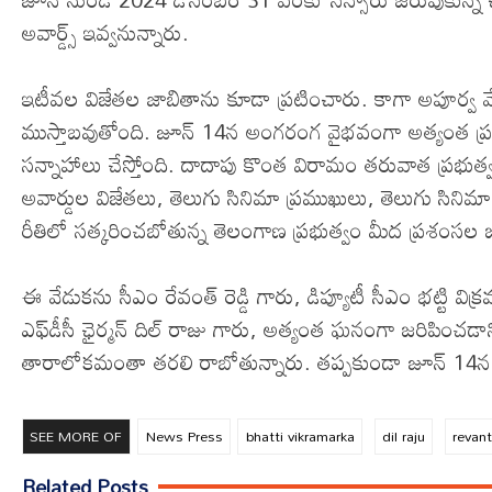
అవార్డ్స్‌ ఇవ్వనున్నారు.
ఇటీవల విజేతల జాబితాను కూడా ప్రటించారు. కాగా అపూర్వ వే
ముస్తాబవుతోంది. జూన్‌ 14న అంగరంగ వైభవంగా అత్యంత ప్రతి
సన్నాహాలు చేస్తోంది. దాదాపు కొంత విరామం తరువాత ప్రభుత్వ
అవార్డుల విజేతలు, తెలుగు సినిమా ప్రముఖులు, తెలుగు సినిమా ప్ర
రీతిలో సత్కరించబోతున్న తెలంగాణ ప్రభుత్వం మీద ప్రశంసల జల్ల
ఈ వేడుకను సీఎం రేవంత్‌ రెడ్డి గారు, డిప్యూటీ సీఎం భట్టి విక్రమ
ఎఫ్‌డీసీ ఛైర్మన్‌ దిల్‌ రాజు గారు, అత్యంత ఘనంగా జరిపించడాని
తారాలోకమంతా తరలి రాబోతున్నారు. తప్పకుండా జూన్‌ 14న 
SEE MORE OF
News Press
bhatti vikramarka
dil raju
revan
Related Posts