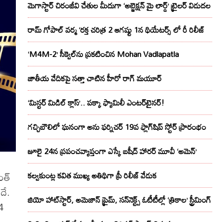
మెగాస్టార్ చిరంజీవి చేతుల మీదుగా ‘అబ్జెక్ష‌న్ మై లార్డ్‌’ ట్రైల‌ర్ విడుద‌ల
రామ్ గోపాల్ వర్మ ‘రక్త చరిత్ర 2 ఆగష్టు 1న థియేటర్స్ లో రీ రిలీజ్
‘M4M-2’ సీక్వెల్‌ను ప్రకటించిన Mohan Vadlapatla
జాతీయ వేదికపై సత్తా చాటిన హీరో రాగ్ మయూర్‌
‘మిస్టర్ మిడిల్ క్లాస్’.. పక్కా ఫ్యామిలీ ఎంటర్‌టైనర్!
గచ్చిబౌలిలో ఘనంగా అను ఫర్నిచర్ 19వ ఫ్లాగ్‌షిప్ స్టోర్ ప్రారంభం
జూలై 24న ప్రపంచవ్యాప్తంగా ఎస్కే బషీద్‌ హారర్ మూవీ ‘అమెన్’
త్‌
కల్వకుంట్ల కవిత ముఖ్య అతిథిగా ప్రీ రిలీజ్ వేడుక
దే.
జియో హాట్‌స్టార్, అమెజాన్ ప్రైమ్, సన్‌నెక్ట్స్ ఓటీటీల్లో ‘త్రికాల’ స్ట్రీమింగ్
4