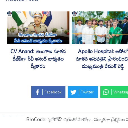
CV Anand: తెలంగాణ నూతన
Apollo Hospital: అపోల
డీజీపీగా సీవీ ఆనంద్ బాధ్యతల
నూతన ఆసుపత్రిని ప్రారంభించ
స్వీకారం
ముఖ్యమంత్రి రేవంత్ రెడ్డి
Facebook
Twitter
Whatsa
BroCode: ‘బ్రోకోడ్’ చిత్రంతో హీరోగా, నిర్మాతగా ప్రేక్షకు