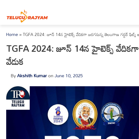
Skip to content
Home
»
TGFA 2024: జూన్‌ 14న హైటెక్స్‌ వేదికగా జరగనున్న తెలంగాణ గద్దర్‌ ఫిల్మ్‌ అవ
TGFA 2024: జూన్‌ 14న హైటెక్స్‌ వేదికగా జర
వేడుక
By
Akshith Kumar
on
June 10, 2025