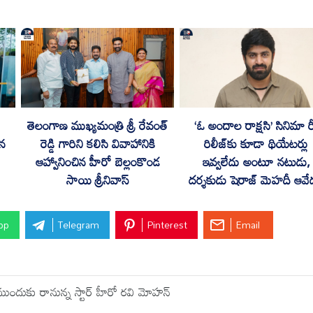
ో
తెలంగాణ ముఖ్యమంత్రి శ్రీ రేవంత్
‘ఓ అందాల రాక్షసి’ సినిమా ర
ిన
రెడ్డి గారిని కలిసి వివాహానికి
రిలీజ్‌కు కూడా థియేటర్లు
ఆహ్వానించిన హీరో బెల్లంకొండ
ఇవ్వలేదు అంటూ నటుడు,
సాయి శ్రీనివాస్
దర్శకుడు షెరాజ్ మెహదీ ఆవ
pp
Telegram
Pinterest
Email
ల ముందుకు రానున్న స్టార్ హీరో రవి మోహన్