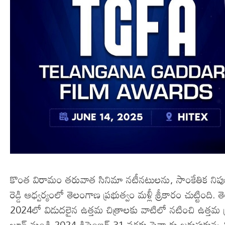
కొంత విరామం తరువాత సినిమా నటీనటులను, సాంకేతిక నిపుణుల
రెడ్డి ఆధ్వర్యంలో తెలంగాణ ప్రభుత్వం మళ్లీ శ్రీకారం చుట్టింది. త
2024లో విడుదలైన ఉత్తమ చిత్రాలకు వాటిలో నటించి ఉత్తమ
జూన్‌ నుండి 2024 డిసెంబర్‌ 31 వరకు సెన్సారు జరుపుకున్న 