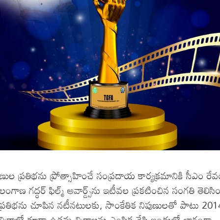
 ప్రతిభను ప్రోత్సాహించే సంప్రదాయ కార్యక్రమానికి సీఎం రేవం
ెలంగాణ గద్ధర్‌ ఫిల్మ్‌ అవార్డ్స్‌ను ఇటీవల ప్రకటించిన సంగతి తెలిసిం
 ప్రతిభను చూపిన నటీనటులకు, సాంకేతిక నిపుణులతో పాటు 201
చిత్రాల్లో కూడా ఉత్తమ చిత్రాలను ఎంపిక చేసి ఇందులో భాగంగా