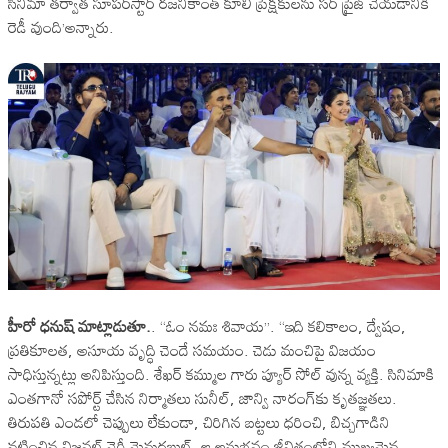
సినిమా తర్వాత సూపర్‌స్టార్ రజనీకాంత్ కూలీ ప్రేక్షకులను సర్ ప్రైజ్ చేయడానికి
రెడీ వుంది’అన్నారు.
హీరో ధనుష్ మాట్లాడుతూ.
. “ఓం నమః శివాయ”. “ఇది కలికాలం, ద్వేషం,
ప్రతికూలత, అసూయ వృద్ధి చెందే సమయం. చెడు మంచిపై విజయం
సాధిస్తున్నట్లు అనిపిస్తుంది. శేఖర్ కమ్ముల గారు ప్యూర్ సోల్ వున్న వ్యక్తి. సినిమాకి
ఎంతగానో సపోర్ట్ చేసిన నిర్మాతలు సునీల్, జాన్వి నారంగ్‌కు కృతజ్ఞతలు.
తిరుపతి ఎండలో చెప్పులు లేకుండా, చిరిగిన బట్టలు ధరించి, బిచ్చగాడిని
నటించిన విజవల్ వెరీ మెమరబుల్. ఆ అనుభవం జీవితంలోని ముఖ్యమైన