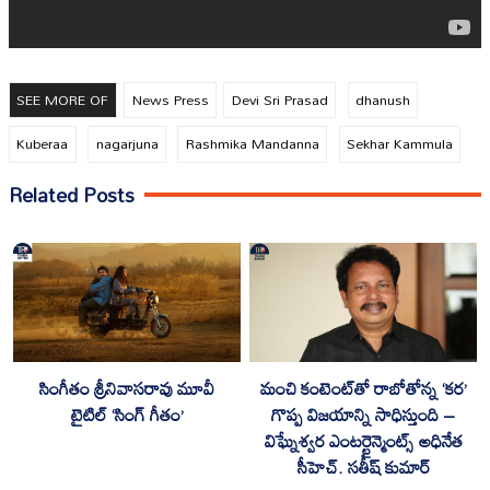
SEE MORE OF
News Press
Devi Sri Prasad
dhanush
Kuberaa
nagarjuna
Rashmika Mandanna
Sekhar Kammula
Related Posts
సింగీతం శ్రీనివాసరావు మూవీ
మంచి కంటెంట్‌తో రాబోతోన్న ‘కర’
టైటిల్ ‘సింగ్ గీతం’
గొప్ప విజయాన్ని సాధిస్తుంది –
విఘ్నేశ్వర ఎంటర్టైన్మెంట్స్ అధినేత
సీహెచ్. సతీష్ కుమార్