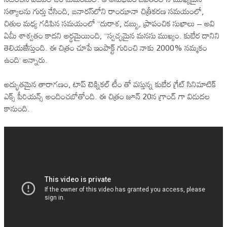
సత్యాలను గుర్తు చేసింది, బనారస్‌లోని రాంఝానా చిత్రీకరణ సమయంలో,
చితుల మధ్య గడిపిన సమయంలో “దురాశ, డబ్బు, ప్రాపంచిక సుఖాలు – అవి
ఏమీ శాశ్వతం కాదని అర్ధమైయింది, “స్వచ్ఛమైన మనసు ముఖ్యం. కుబేర దానిని
తెలియజేస్తుంది. ఈ చిత్రం చూపే ఇంపాక్ట్ గురించి నాకు 2000% నమ్మకం
ఉంది’ అన్నారు.
అద్భుతమైన తారాగణం, టాప్ టెక్నికల్ టీం తో వస్తున్న కుబేర గ్రేట్ సినిమాటిక్
ఎక్స్ పీరియన్స్ అందించబోతోంది. ఈ చిత్రం జూన్ 20న గ్రాండ్ గా విడుదల
కానుంది.