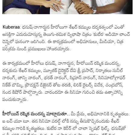
Kuberaa
: ధనుష్-నాగార్జున హీరోలుగా శేఖర్ కమ్ముల దర్శకత్వంలో ఎంతో
ఆసక్తిగా ఎదురుచూస్తున్న తెలుగు-తమిళ ద్విభాషా చిత్రం ‘కుబేర’ ఆడియో లాంచ్
చెన్నైలో ఘనంగా జరిగింది. ఈ కార్యక్రమంలో అభిమానులు, మీడియా, చిత్ర
పరిశ్రమ నుండి ప్రముఖులు హాజరయ్యారు.
ఈ కార్యక్రమంలో హీరోలు ధనుష్, నాగార్జున, హీరోయిన్ రష్మిక మందన్న,
దర్శకుడు శేఖర్ కమ్ముల, మ్యూజిక్ డైరెక్టర్ దేవి శ్రీ ప్రసాద్, నిర్మాతలు సునీల్
నారంగ్, జాన్వి నారంగ్, భరత్ నారంగ్, సిమ్రాన్ నారంగ్, సినిమాటోగ్రాఫర్
నికేత్ బొమ్మి, ప్రొడక్షన్ డిజైనర్ తోట తరణి, లిరిక్ రైటర్స్ వివేక, చంద్రబోస్,
నంద కిషోర్ పాల్గొన్నారు. వారందరూ ఈ సినిమా గురించి తమ ఉత్సాహాన్ని
పంచుకున్నారు.
హీరోయిన్ రష్మిక మందన్న మాట్లాడుతూ..
మీ ప్రేమ, అభిమానానికి కృతజ్ఞతలు.
ఐ లవ్ యూ టూ. తన సినిమా వరల్డ్ లోకి నన్ను తీసుకొచ్చినందుకు శేఖర్
కమ్ముల గారికి కృతజ్ఞతలు. కుబేర నా కెరీర్ లో చాలా స్పెషల్ ఫిల్మ్. ధనుష్‌తో