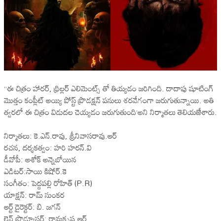
”ఈ చిత్రం హారర్, థ్రిల్లర్ ఎలిమెంట్స్ తో తియ్యడం జరిగింది. దాదాపు షూటింగ్
మొత్తం కంప్లీట్ అయ్యి పోస్ట్ ప్రొడక్షన్ పనులు శరవేగంగా జరుగుతున్నాయి. అతి
త్వరలో ఈ చిత్రం విడుదల చెయ్యడం జరుగుతుంది’అని నిర్మాతలు తెలియజేశారు.
నిర్మాతలు: కె.ఎన్.రావు, శ్రీనివాసరావు.ఆర్
రచన, దర్శకత్వం: హరి హరన్.వి
డీవోపీ: అశోక్ అన్నెబోయిన
ఎడిటర్:సాయి కిషోర్.కె
సంగీతం: పెద్దపల్లి రోహిత్ (P.R)
యాక్షన్: రామ్ సుంకర
ఆర్ట్ డైరెక్టర్: బి. జగన్
లైన్ ప్రొడ్యూసర్: రామకృష్ణ.ఆర్.