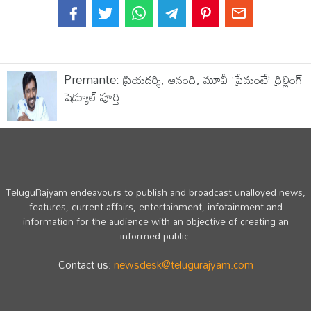
Premante: ప్రియదర్శి, ఆనంది, మూవీ ‘ప్రేమంటే’ థ్రిల్లింగ్
షెడ్యూల్ పూర్తి
TeluguRajyam endeavours to publish and broadcast unalloyed news,
features, current affairs, entertainment, infotainment and
information for the audience with an objective of creating an
informed public.
Contact us:
newsdesk@telugurajyam.com