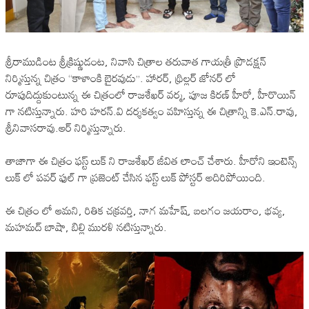
శ్రీరాముడింట శ్రీక్రిష్ణుడంట, నివాసి చిత్రాల తరువాత గాయత్రీ ప్రొడక్షన్
నిర్మిస్తున్న చిత్రం “కాళాంకి బైరవుడు”. హారర్, థ్రిల్లర్ జోనర్ లో
రూపుదిద్దుకుంటున్న ఈ చిత్రంలో రాజశేఖర్ వర్మ, పూజ కిరణ్ హీరో, హీరొయిన్
గా నటిస్తున్నారు. హరి హరన్.వి దర్శకత్వం వహిస్తున్న ఈ చిత్రాన్ని కె.ఎన్.రావు,
శ్రీనివాసరావు.ఆర్ నిర్మిస్తున్నారు.
తాజాగా ఈ చిత్రం ఫస్ట్ లుక్ ని రాజశేఖర్ జీవిత లాంచ్ చేశారు. హీరోని ఇంటెన్స్
లుక్ లో పవర్ ఫుల్ గా ప్రజెంట్ చేసిన ఫస్ట్ లుక్ పోస్టర్ అదిరిపోయింది.
ఈ చిత్రం లో ఆమని, రితిక చక్రవర్తి, నాగ మహేష్, బలగం జయరాం, భవ్య,
మహమద్ బాషా, బిల్లి మురళి నటిస్తున్నారు.