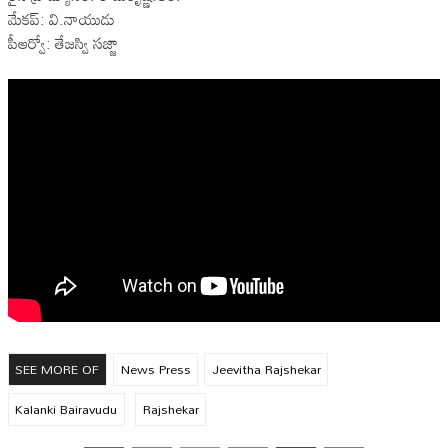
మేకప్: వి.నాయుడు
పీఆర్వో: తేజస్వి సజ్జా
SEE MORE OF
News Press
Jeevitha Rajshekar
Kalanki Bairavudu
Rajshekar