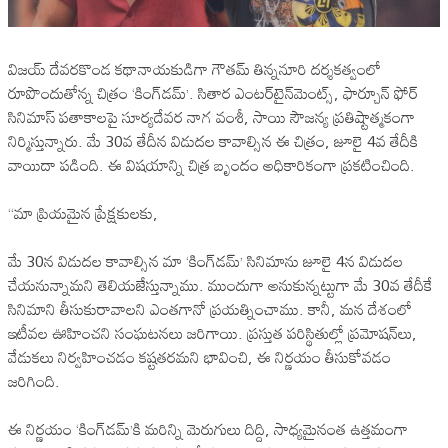
విజయ్ దేవరకొండ కథానాయకుడిగా గౌతమ్ తిన్ననూరి దర్శకత్వంలో
రూపొందుతోన్న చిత్రం ‘కింగ్‌డమ్’. సితార ఎంటర్‌టైన్‌మెంట్స్, ఫార్చూన్ ఫోర్
సినిమాస్ పతాకాలపై సూర్యదేవర నాగ వంశీ, సాయి సౌజన్య ప్రతిష్టాత్మకంగా
నిర్మిస్తున్నారు. మే 30వ తేదీన విడుదల కావాల్సిన ఈ చిత్రం, జూలై 4వ తేదీకి
వాయిదా పడింది. ఈ విషయాన్ని చిత్ర బృందం అధికారికంగా ప్రకటించింది.
“మా ప్రియమైన ప్రేక్షకులకు,
మే 30న విడుదల కావాల్సిన మా ‘కింగ్‌డమ్‌’ సినిమాను జూలై 4న విడుదల
చేయనున్నామని తెలియజేస్తున్నాము. ముందుగా అనుకున్నట్టుగా మే 30వ తేదీకే
సినిమాని తీసుకురావాలని ఎంతగానో ప్రయత్నించాము. కానీ, మన దేశంలో
ఇటీవల ఊహించని సంఘటనలు జరిగాయి. ప్రస్తుత పరిస్థితుల్లో ప్రమోషన్‌లు,
వేడుకలు నిర్వహించడం కష్టతరమని భావించి, ఈ నిర్ణయం తీసుకోవడం
జరిగింది.
ఈ నిర్ణయం ‘కింగ్‌డమ్’కి మరిన్ని మెరుగులు దిద్ది, సాధ్యమైనంత ఉత్తమంగా