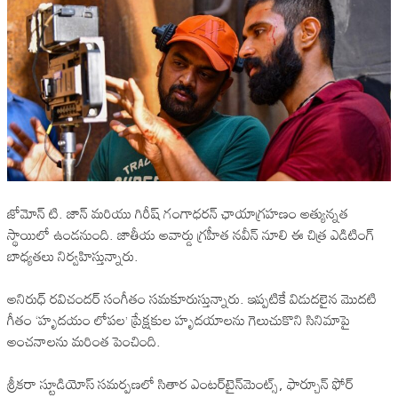
జోమోన్ టి. జాన్ మరియు గిరీష్ గంగాధరన్ ఛాయాగ్రహణం అత్యున్నత
స్థాయిలో ఉండనుంది. జాతీయ అవార్డు గ్రహీత నవీన్ నూలి ఈ చిత్ర ఎడిటింగ్
బాధ్యతలు నిర్వహిస్తున్నారు.
అనిరుధ్ రవిచందర్ సంగీతం సమకూరుస్తున్నారు. ఇప్పటికే విడుదలైన మొదటి
గీతం ‘హృదయం లోపల’ ప్రేక్షకుల హృదయాలను గెలుచుకొని సినిమాపై
అంచనాలను మరింత పెంచింది.
శ్రీకరా స్టూడియోస్ సమర్పణలో సితార ఎంటర్‌టైన్‌మెంట్స్, ఫార్చూన్ ఫోర్