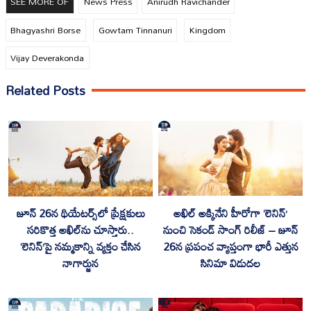
SEE MORE OF
News Press
Anirudh Ravichander
Bhagyashri Borse
Gowtam Tinnanuri
Kingdom
Vijay Deverakonda
Related Posts
అఖిల్ అక్కినేని హీరోగా ‘లెనిన్‌’
జూన్ 26న థియేటర్స్‌లో ప్రేక్ష‌కులు
నుంచి సెకండ్ సాంగ్ రిలీజ్‌ – జూన్
సరికొత్త అఖిల్‌ను చూస్తారు..
26న ప్ర‌పంచ వ్యాప్తంగా భారీ ఎత్తున
‘లెనిన్‌’పై న‌మ్మ‌కాన్ని వ్య‌క్తం చేసిన‌
సినిమా విడుద‌ల‌
నాగార్జున