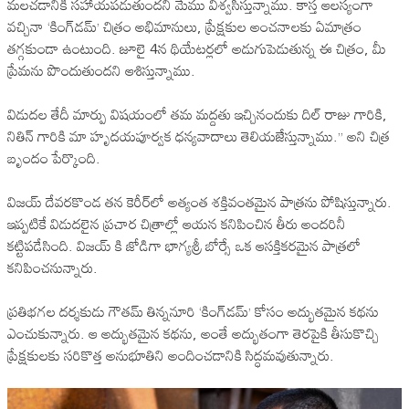
మలచడానికి సహాయపడుతుందని మేము విశ్వసిస్తున్నాము. కాస్త ఆలస్యంగా
వచ్చినా ‘కింగ్‌డమ్‌’ చిత్రం అభిమానులు, ప్రేక్షకుల అంచనాలకు ఏమాత్రం
తగ్గకుండా ఉంటుంది. జూలై 4న థియేటర్లలో అడుగుపెడుతున్న ఈ చిత్రం, మీ
ప్రేమను పొందుతుందని ఆశిస్తున్నాము.
విడుదల తేదీ మార్పు విషయంలో తమ మద్దతు ఇచ్చినందుకు దిల్ రాజు గారికి,
నితిన్ గారికి మా హృదయపూర్వక ధన్యవాదాలు తెలియజేస్తున్నాము.” అని చిత్ర
బృందం పేర్కొంది.
విజయ్ దేవరకొండ తన కెరీర్‌లో అత్యంత శక్తివంతమైన పాత్రను పోషిస్తున్నారు.
ఇప్పటికే విడుదలైన ప్రచార చిత్రాల్లో ఆయన కనిపించిన తీరు అందరినీ
కట్టిపడేసింది. విజయ్ కి జోడిగా భాగ్యశ్రీ బోర్సే ఒక ఆసక్తికరమైన పాత్రలో
కనిపించనున్నారు.
ప్రతిభగల దర్శకుడు గౌతమ్ తిన్ననూరి ‘కింగ్‌డమ్’ కోసం అద్భుతమైన కథను
ఎంచుకున్నారు. ఆ అద్భుతమైన కథను, అంతే అద్భుతంగా తెరపైకి తీసుకొచ్చి
ప్రేక్షకులకు సరికొత్త అనుభూతిని అందించడానికి సిద్ధమవుతున్నారు.