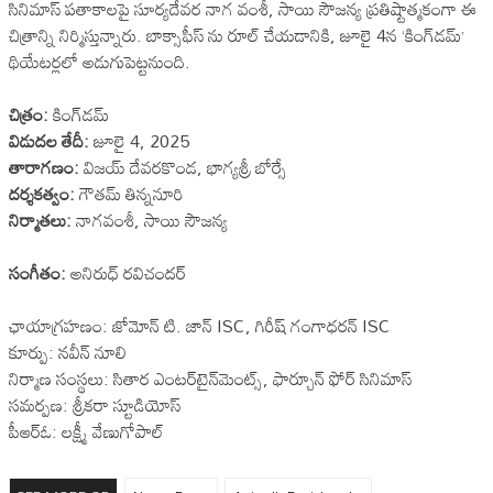
సినిమాస్ పతాకాలపై సూర్యదేవర నాగ వంశీ, సాయి సౌజన్య ప్రతిష్టాత్మకంగా ఈ
చిత్రాన్ని నిర్మిస్తున్నారు. బాక్సాఫీస్ ను రూల్ చేయడానికి, జూలై 4న ‘కింగ్‌డమ్’
థియేటర్లలో అడుగుపెట్టనుంది.
చిత్రం:
కింగ్‌డమ్
విడుదల తేదీ:
జూలై 4, 2025
తారాగణం:
విజయ్ దేవరకొండ, భాగ్యశ్రీ బోర్సే
దర్శకత్వం:
గౌతమ్ తిన్ననూరి
నిర్మాతలు:
నాగవంశీ, సాయి సౌజన్య
సంగీతం:
అనిరుధ్ రవిచందర్
ఛాయాగ్రహణం: జోమోన్ టి. జాన్ ISC, గిరీష్ గంగాధరన్ ISC
కూర్పు: నవీన్ నూలి
నిర్మాణ సంస్థలు: సితార ఎంటర్‌టైన్‌మెంట్స్, ఫార్చూన్ ఫోర్ సినిమాస్
సమర్పణ: శ్రీకరా స్టూడియోస్
పీఆర్ఓ: లక్ష్మీ వేణుగోపాల్