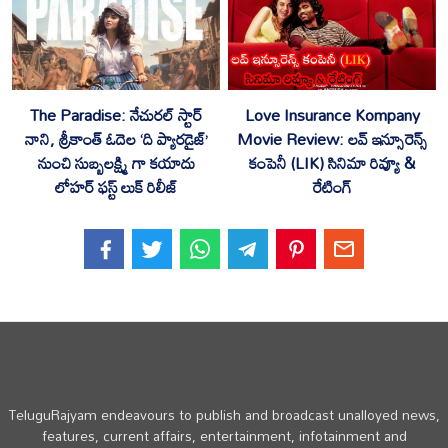
The Paradise: నేచురల్ స్టార్
Love Insurance Kompany
నాని, శ్రీకాంత్ ఓదెల ‘ది ప్యారడైజ్’
Movie Review: లవ్ ఇన్సూరెన్స్
నుంచి సుబ్బలక్ష్మి గా కయాదు
కంపెనీ (LIK) సినిమా రివ్యూ &
లోహర్ ఫస్ట్ లుక్ రిలీజ్
రేటింగ్
3 BHK: సిద్ధార్థ్, శ్రీ గణేష్ ‘3 BHK’ జూలై 4న వరల్డ్ వైడ్
గ్రాండ్ రిలీజ్