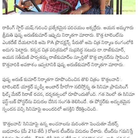
రాకింగ్ స్టార్ య‌ష్ గురించి ప్ర‌త్యేక‌మైన ప‌రిచ‌యం అక్క‌ర్లేదు. ఆయ‌న అమ్మ‌గారు
శ్రీమ‌తి పుష్ప అరుణ్‌కుమార్ ఇప్పుడు నిర్మాత‌గా మారారు. కొత్త టాలెంట్‌ను
ఎంక‌రేజ్ చేయ‌టానికి ఆమె PA ప్రొడ‌క్ష‌న్స్ పేరుతో ఆమె చిత్ర నిర్మాణ రంగంలోకి
అడుగు పెట్టారు. క‌న్న‌డ చిత్ర ప‌రిశ్ర‌మలో సుప్ర‌సిద్ధ న‌టుడు డా.రాజ్‌కుమార్‌,
ఆయ‌న స‌తీమ‌ణి పార్వ‌తమ్మ రాజ్‌కుమార్‌ల స్ఫూర్తితో కొత్త బ్యాన‌ర్‌ను స్థాపించి
కొత్తవారికి అవ‌కాశం ఇవ్వ‌టానికి పుష్ప అరుణ్‌కుమార్ నిర్మాత‌గా మారారు.
పుష్ప అరుణ్ కుమార్ నిర్మాత‌గా రూపొందించిన తొలి చిత్రం ‘కొత్తలవాడి’.
టాలెంటెడ్ యాక్ట‌ర్ పృథ్వీ అంబార్ హీరోగా న‌టిస్తోన్న ఈ సినిమా ప్రామిసింగ్
ఫిల్మ్ మేక‌ర్ సిరాజ్ ర‌చ‌న‌, ద‌ర్శ‌క‌త్వంలో రూపొందుతోంది. గ‌త నెల‌లో ఈ సినిమా
ఫ‌స్ట్ లుక్ పోస్ట‌ర్‌ను విడుద‌ల చేసిన సంగ‌తి తెలిసిందే. ఈ పోస్ట‌ర్‌కు అద్భుత‌మైన
స్పంద‌న వ‌చ్చి సినిమాపై అంంద‌రిలో ఆస‌క్తిని రేకెత్తించింది.
‘కొత్తలవాడి’ సినిమాపై ఉన్న అంచ‌నాల‌ను మ‌రింత‌గా పెంచుతూ మేక‌ర్స్
బుధ‌వారం (మే 21వ తేదీ ) రోజున టీజ‌ర్‌ను విడుద‌ల చేశారు. టీజ‌ర్‌ను గ‌మ‌నిస్తే