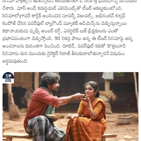
సినిమా పాత్ర‌ల్లోని ఇన్‌టెన్సిటినీ తెలియ‌జేసేలా ఓ స‌రికొత్త ప్ర‌పంచాన్ని ప‌రిచ‌యం
చేశారు. మాస్ అండ్ క‌మ‌ర్షియ‌ల్ ఎలిమెంట్స్‌తో టీజ‌ర్ ఆక‌ట్టుకుంటోంది.
సినిమాటోగ్రాఫ‌ర్ కార్తీక్ అందించిన సూప‌ర్బ్ విజువ‌ల్స్‌, అభినంద‌న్ క‌శ్య‌ప్
కంపోజ్ చేసిన ప‌వ‌ర్‌ఫుల్ బ్యాగ్రౌండ్ మ్యూజిక్ ఆడియెన్స్‌ను మెప్పిస్తున్నాయి.
క‌థానాయ‌కుడు పృథ్వీ అంబ‌ర్ ర‌గ్డ్‌, ఎన‌ర్జిటిక్ లుక్ ప్రేక్ష‌కుల‌ను ఎంతో
ప్ర‌భావవంతంగా మెప్పిస్తోంది. 90 సెక‌న్ల పాటు ఉన్న ఈ టీజ‌ర్ సినిమాపై ఉన్న
అంచ‌నాల‌ను మ‌రింత‌గా పెంచింది. రూటెడ్‌, ప‌వ‌ర్‌ఫుల్ క‌థ‌తో ‘కొత్తలవాడి’
సినిమాను మ‌న ముందుకు డైరెక్ట‌ర్ సిరాజ్ తీసుకురాబోతున్నార‌నే విష‌యం
అర్థ‌మ‌వుతుంది.