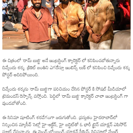
ఈ చిత్రంలో ‘రామ్‌ బుజ్జి’ అనే ఇంట్రస్టింగ్ క్యారెక్టర్ లో కనిపించబోతున్నారు
దివ్యేందు శర్మ. క్రికెట్ బంతిని ఎగరేస్తూ ఇంటెన్స్ లుక్ లో కనిపించి దివ్యేందు శర్మ
పోస్టర్ అదిరిపోయింది.
దివ్యేందు శర్మను ‘రామ్‌ బుజ్జి’గా పరిచియం చేసిన పోస్టర్ కి సోషల్ మీడియాలో
ట్రెమండస్ రెస్పాన్స్ వస్తోంది. పెద్దిలో ‘రామ్‌ బుజ్జి’ క్యారెక్టర్ చాలా ఇంట్రస్టింగ్ గా
వుండబోతోంది.
ఈ సినిమా షూటింగ్ శరవేగంగా జరుగుతోంది. ప్రస్తుతం హైదరాబాద్‌లో
నిర్మించిన మ్యాసీవ్ సెట్లో హై-ఆక్టేన్, హై బడ్జెట్‌తో ఓ భారీ ట్రైన్ యాక్షన్ ఎపిసోడ్
షూట్ చేస్తున్నారు. ఈ మైండ్-బ్లోయింగ్ యాక్షన్ సీక్వెన్స్ సినిమాలో మేజర్