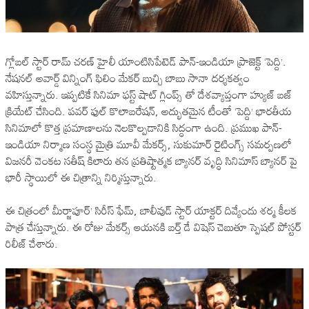
గ్లోబల్ స్టార్ రామ్ చరణ్ హైలీ యాంటిసిపేటెడ్ పాన్-ఇండియా ప్రాజెక్ట్ ‘పెద్ది’.
నేషనల్ అవార్డ్ విన్నింగ్ ఫిలిం మేకర్ బుచ్చి బాబు సానా దర్శకత్వం
వహిస్తున్నారు. ఇప్పటికే సినిమా ఫస్ట్ షాట్ గ్లింప్స్ తో దేశవ్యాప్తంగా హ్యుజ్ బజ్
క్రియేట్ చేసింది. పవర్ ఫుల్ కొలాబరేషన్, అద్భుతమైన టీంతో ‘పెద్ది’ భారతీయ
సినిమాలో కొత్త ప్రమాణాలను నెలకొల్పడానికి సిద్ధంగా ఉంది. ప్రముఖ పాన్-
ఇండియా నిర్మాణ సంస్థ మైత్రి మూవీ మేకర్స్, సుకుమార్ రైటింగ్స్ సమర్పణలో
విజనరీ వెంకట సతీష్ కిలారు తన ప్రతిష్టాత్మక బ్యానర్ వృద్ధి సినిమాస్ బ్యానర్ పై
భారీ స్థాయిలో ఈ చిత్రాన్ని నిర్మిస్తున్నారు.
ఈ చిత్రంలో మీర్జాపూర్‌’ సిరీస్‌ ఫేమ్‌, బాలీవుడ్‌ స్టార్ యాక్టర్ దివ్యేందు శర్మ కీలక
పాత్ర చేస్తున్నారు. ఈ రోజు మేకర్స్ ఆయనకి బర్త్ డే విషెస్ చెబుతూ స్పెషల్ పోస్టర్
రిలీజ్ చేశారు.