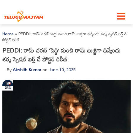
Skip to content
Home
»
PEDDI: రామ్ చరణ్ ‘పెద్ది’ నుంచి రామ్‌ బుజ్జిగా దివ్యేందు శర్మ స్పెషల్ బర్త్ డే
పోస్టర్ రిలీజ్
PEDDI: రామ్ చరణ్ ‘పెద్ది’ నుంచి రామ్‌ బుజ్జిగా దివ్యేందు
శర్మ స్పెషల్ బర్త్ డే పోస్టర్ రిలీజ్
By
Akshith Kumar
on
June 19, 2025