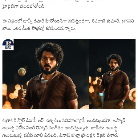
హైలైట్‌గా వుండబోతోంది.
ఈ చిత్రంలో జాన్వీ కపూర్ హీరోయిన్‌గా నటిస్తుండగా, శివరాజ్ కుమార్, జగపతి
బాబు ఇతర కీలక పాత్రల్లో కనిపించనున్నారు.
చిత్రానికి స్టార్ డివోపీ ఆర్. రత్నవేలు సినిమాటోగ్రఫీ అందిస్తుండగా, ఆస్కార్
అవార్డు విజేత ఏఆర్ రెహ్మాన్ సంగీతం అందిస్తున్నారు. జాతీయ అవార్డు
గెలుచుకున్న నవీన్ నూలి ఎడిటర్. వినాష్ కొల్లా ప్రొడక్షన్ డిజైన్ చేశారు.