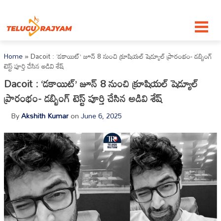
Skip to content
Home
»
Dacoit : ‘డకాయిట్’ జూన్ 8 నుంచి క్రూషియల్ షెడ్యూల్ ప్రారంభం- డబ్బింగ్
టెస్ట్ పూర్తి చేసిన అడివి శేష్
Dacoit : ‘డకాయిట్’ జూన్ 8 నుంచి క్రూషియల్ షెడ్యూల్
ప్రారంభం- డబ్బింగ్ టెస్ట్ పూర్తి చేసిన అడివి శేష్
By
Akshith Kumar
on
June 6, 2025