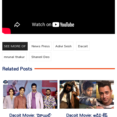
SEE MORE OF
News Press
Adivi Sesh
Dacoit
mrunal thakur
Shaneil Deo
Related Posts
Dacoit Movie: ‘డెకాయిట్’
Dacoit Movie: అడివి శేష్