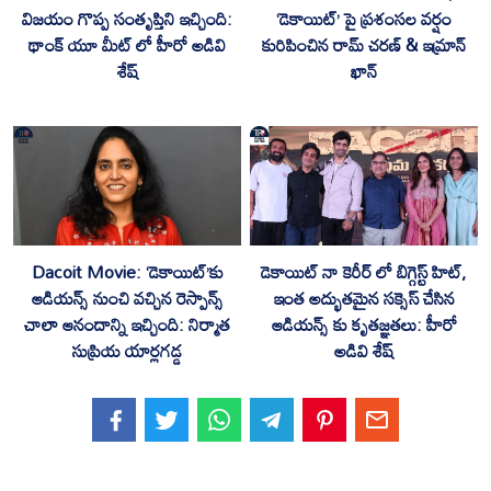
విజయం గొప్ప సంతృప్తిని ఇచ్చింది:
‘డెకాయిట్’ పై ప్రశంసల వర్షం
థాంక్ యూ మీట్ లో హీరో అడివి
కురిపించిన రామ్ చరణ్ & ఇమ్రాన్
శేష్
ఖాన్
Dacoit Movie: ‘డెకాయిట్‌’కు
డెకాయిట్‌ నా కెరీర్ లో బిగ్గెస్ట్ హిట్,
ఆడియన్స్ నుంచి వచ్చిన రెస్పాన్స్
ఇంత అద్భుతమైన సక్సెస్ చేసిన
చాలా ఆనందాన్ని ఇచ్చింది: నిర్మాత
ఆడియన్స్ కు కృతజ్ఞతలు: హీరో
సుప్రియ యార్లగడ్డ
అడివి శేష్