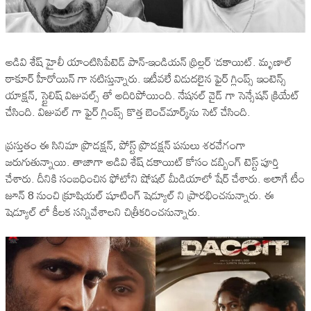
అడివి శేష్ హైలీ యాంటిసిపేటెడ్ పాన్-ఇండియన్ థ్రిల్లర్ ‘డకాయిట్. మృణాల్
ఠాకూర్ హీరోయిన్ గా నటిస్తున్నారు. ఇటీవలే విడుదలైన ఫైర్ గ్లింప్స్ ఇంటెన్స్
యాక్షన్, స్టైలిష్‌ విజువల్స్ తో అదిరిపోయింది. నేషనల్ వైడ్ గా సెన్సేషన్ క్రియేట్
చేసింది. విజువల్ గా ఫైర్ గ్లింప్స్ కొత్త బెంచ్‌మార్క్‌ను సెట్ చేసింది.
ప్రస్తుతం ఈ సినిమా ప్రొడక్షన్, పోస్ట్ ప్రొడక్షన్ పనులు శరవేగంగా
జరుగుతున్నాయి. తాజాగా అడివి శేష్ డకాయిట్ కోసం డబ్బింగ్ టెస్ట్ పూర్తి
చేశారు. దీనికి సంబధించిన ఫోటోని షోషల్ మీడియాలో షేర్ చేశారు. అలాగే టీం
జూన్ 8 నుంచి క్రూషియల్ షూటింగ్ షెడ్యూల్ ని ప్రారభించనున్నారు. ఈ
షెడ్యూల్ లో కీలక సన్నివేశాలని చిత్రీకరించనున్నారు.