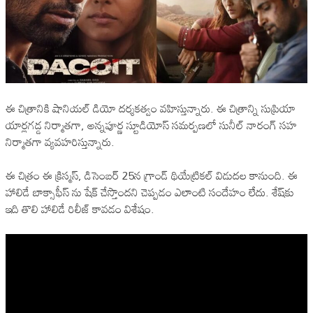
ఈ చిత్రానికి షానియల్ డియో దర్శకత్వం వహిస్తున్నారు. ఈ చిత్రాన్ని సుప్రియా
యార్లగడ్డ నిర్మాతగా, అన్నపూర్ణ స్టూడియోస్ సమర్పణలో సునీల్ నారంగ్ సహ
నిర్మాతగా వ్యవహరిస్తున్నారు.
ఈ చిత్రం ఈ క్రిస్మస్, డిసెంబర్ 25న గ్రాండ్ థియేట్రికల్ విడుదల కానుంది. ఈ
హాలిడే బాక్సాఫీస్‌ ను షేక్ చేస్తొందని చెప్పడం ఎలాంటి సందేహం లేదు. శేష్‌కు
ఇది తొలి హాలిడే రిలీజ్ కావడం విశేషం.