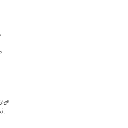
ు.
ి
సోలో
రే.