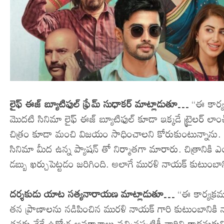
లైఫ్ ఈజ్ బ్యూటిఫుల్ ఫ్రేమ్ సుధాకర్ మాట్లాడుతూ…
“ఈ కార్యక
మొదటి సినిమా లైఫ్ ఈజ్ బ్యూటిఫుల్ కూడా ఇక్కడే ట్రైలర్ 
చిత్రం కూడా మంచి విజయం సాధించాలని కోరుకుంటున్నాను.
సినిమా మీద ఉన్న ప్యాషన్ తో నిర్మాతగా మారారు. చిత్రానిక
డబ్బు ఖర్చుపెట్టడం జరిగింది. అలాగే మురళి నాయక్ కుటుంబాన్న
దర్శకుడు యాట సత్యనారాయణ మాట్లాడుతూ…
“ఈ కార్యక్ర
తన ప్రాణాలను నడిపించిన మురళి నాయక్ గారి కుటుంబానికి న
తనకు వేరే ఉద్యోగ అవకాశాలు వచ్చినప్పటికీ వారిని కాదనుకున