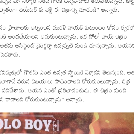
న మా నిర్మాత సతీష్ గారికి ధన్యవాదాలు తెలుపుతున్నాను. జుల
ితంగా థియేటర్ కు వెళ్లి ఈ చిత్రాన్ని చూడండి” అన్నారు.
సం ప్రాణాలకు అర్పించిన మురళి నాయక్ కుటుంబం కోసం త్వరల
బానికి అందజేయాలని అనుకుంటున్నాను. ఇక సోలో బాయ్ చిత్రం
 అతను అసిస్టెంట్ డైరెక్టర్గా ఉన్నప్పటి నుండి చూస్తున్నాను. ఆయన
 పెడతారు.
యత్తులో గౌతమ్ ఎంత ఉన్నత స్థాయికి వెళ్తాడని తెలుస్తుంది. అత
అతడిలాగానే వరుస విజయాలు సాధించాలని కోరుకుంటున్నాను. చిత్ర
స్తూ పనిచేశాను. ఆయన ఎంతో ప్రతిభావంతుడు. ఈ చిత్రం మంచి
ి రావాలని కోరుకుంటున్నాను” అన్నారు.