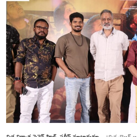
చిత్ర నిర్మాత సెవెన్ హిల్స్ సతీష్ మాట్లాడుతూ..
. “చిత్ర ట్రైల