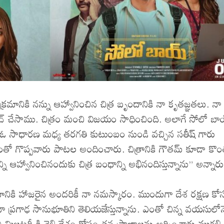
్రమానికి నన్ను ఆహ్వానించిన చిత్ర బృందానికి నా కృతజ్ఞతలు. నా
లాంచ్ చేసాము. చిత్రం మంచి విజయం సాధించింది. అలాగే సోలో బా
 ఓ సాధారణ మధ్య తరగతి కుటుంబం నుండి వచ్చిన సతీష్ గారు
ి ఎంతో గొప్పవారు పాటల అందించారు. చిత్రానికి గౌతమ్ కూడా కొ
ి ఆహ్వానించినందుకు చిత్ర బంధాన్ని అభినందిస్తున్నాను” అన్నారు
మానికి హాజరైన అందరికీ నా నమస్కారం. ముందుగా దేశ రక్షణ కో
ా ప్రగాఢ సానుభూతిని తెలియజేస్తున్నాను. ఎంతో చిన్న వయసులోన
ి మిలటరీ కి వెళ్లి దేశం కోసం తన ప్రాణాలను అర్పించారు మురళి