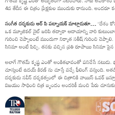
గౌతమ్ కృష్ణ ఎంతో అద్భుతంగా నటించారు. నాకు అవకాశం ఇచ్చి
4వ తేదీన ఈ చిత్రం ప్రేక్షకుల ముందుకు రానుంది. అందరూ కచ్చ
సంగీత దర్శకుడు ఆర్ పి పట్నాయక్ మాట్లాడుతూ…
“దేశం కో
ఒక మ్యూజికల్ నైట్ జరిపి తద్వారా ఆదాయాన్ని వారి కుటుం
గురించి చెప్పాలంటే ముందుగా నిర్మాత సతీష్ గురించి చెప్పాలి.
సినిమా అంటే పిచ్చి. తనకు వచ్చిన ప్రతి రూపాయి సినిమా పైన
అలాగే గౌతమ్ కృష్ణ ఎంతో అంకితభావంతో పనిచేసే నటుడు. భవిష్
చూస్తుంటే ఉదయ్ కిరణ్ ను చూస్తే వచ్చే ఫీలింగ్ వస్తుంది. 
దర్శకుడు నవీన్ దర్శకత్వంలో ఈ చిత్రానికి వాయిస్ ఓవర్ ఇ
విజయం సాధించి చిత్ర బృందం అందరికీ మంచి పేరు చూసుకున