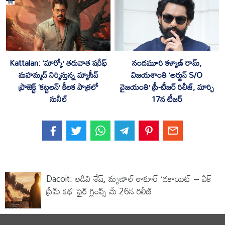
Kattalan: ‘మార్కో’ తరువాత షరీఫ్
నందమూరి కళ్యాణ్ రామ్,
మహమ్మద్ నిర్మిస్తున్న మ్యాసీవ్
విజయశాంతి ‘అర్జున్ S/O
ప్రాజెక్ట్ ‘కట్టలన్’ కీలక పాత్రలో
వైజయంతి’ ప్రీ-టీజర్ రిలీజ్, మార్చి
సునీల్
17న టీజర్
Dacoit: అడివి శేష్, మృణాల్ ఠాకూర్ ‘డకాయిట్ – ఏక్
ప్రేమ్ కథ’ ఫైర్ గ్లింప్స్ మే 26న రిలీజ్