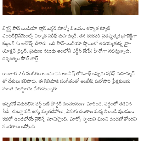
బిగ్గెస్ట్ పాన్ ఇండియా బ్లాక్ బస్టర్ మార్కో విజయం తర్వాత క్యూబ్
ఎంటర్‌టైన్‌మెంట్స్ నిర్మాత షరీఫ్ మహమ్మద్, తన తదుపరి ప్రతిష్టాత్మక ప్రాజెక్ట్‌గా
కట్టలన్ ను అనౌన్స్ చేశారు. ఇది పాన్-ఇండియా స్థాయిలో తెరకెక్కుతున్న హై-
యాక్షన్ థ్రిల్లర్. ప్రముఖ నటుడు ఆంటోనీ వర్గీస్ (పేపే) హీరోగా నటిస్తున్నారు.
దర్శకత్వం పౌల్ జార్జ్.
కాంతార 2 కి సంగీతం అందించిన అజనీష్ లోకనాథ్ ఇప్పుడు షరీఫ్ మహమ్మద్
తో చేతులు కలిపారు. ఈ సినిమాకి సంగీతంతో అజనీష్ మరోసారి ప్రేక్షకులను
మంత్ర ముగ్ధులను చేయనున్నారు.
ఇప్పటికే విడుదలైన ఫస్ట్ లుక్ పోస్టర్ సంచలనంగా మారింది. వర్షంలో తడిచిన
పేపే, చుట్టూ పడి ఉన్న మృతదేహాలు, ఏనుగు దంతాల మధ్య నిలబడి వుండటం
కథలో ఉండబోయే వైలెన్స్ సూచిస్తోంది. మార్కో స్థాయిని మించి ఉండబోతోందని
సంకేతాలు ఇస్తోంది.