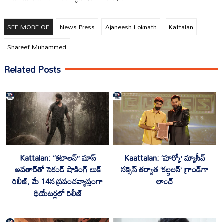
SEE MORE OF
News Press
Ajaneesh Loknath
Kattalan
Shareef Muhammed
Related Posts
Kattalan: “కటాలన్” మాస్
Kaattalan: ‘మార్కో’ మ్యాసీవ్
అవతార్‌తో సెకండ్ షాకింగ్ లుక్
సక్సెస్ తర్వాత ‘కట్టలన్’ గ్రాండ్‌గా
రిలీజ్, మే 14న ప్రపంచవ్యాప్తంగా
లాంచ్
థియేటర్లలో రిలీజ్