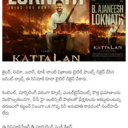
జైలర్, లియో, జవాన్, కూలీ లాంటి చిత్రాలకు టైటిల్ ఫాంట్స్ డిజైన్ చేసిన
ఐడెంట్ ల్యాబ్స్ ఈ సినిమాకి కూడా టైటిల్ డిజైన్ చేశారు.
కంటెంట్, మార్కెటింగ్ పరంగా క్యూబ్స్ ఎంటర్‌టైన్‌మెంట్స్ కొత్త ప్రమాణాలను
నెలకొల్పుతుండగా, పేపే హై ఇంటెన్సిటీ పాత్రలతో ప్రేక్షకులను ఆకట్టుకుంటున్న
తరుణంలో కట్టలన్ నిజంగా ఒక గొప్ప సినీ అనుభూతి కావడంలో సందేహమే
లేదు.
ఈ సినిమాకి పీఆర్ & మార్కెటింగ్ వంశీ శేఖర్.