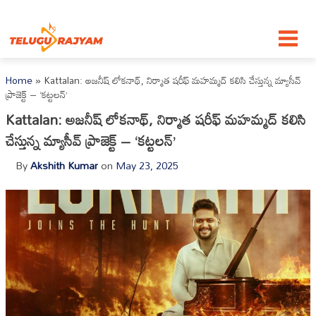
Skip to content
Home
»
Kattalan: అజనీష్ లోకనాథ్, నిర్మాత షరీఫ్ మహమ్మద్ కలిసి చేస్తున్న మ్యాసీవ్
ప్రాజెక్ట్ – ‘కట్టలన్’
Kattalan: అజనీష్ లోకనాథ్, నిర్మాత షరీఫ్ మహమ్మద్ కలిసి
చేస్తున్న మ్యాసీవ్ ప్రాజెక్ట్ – ‘కట్టలన్’
By
Akshith Kumar
on
May 23, 2025