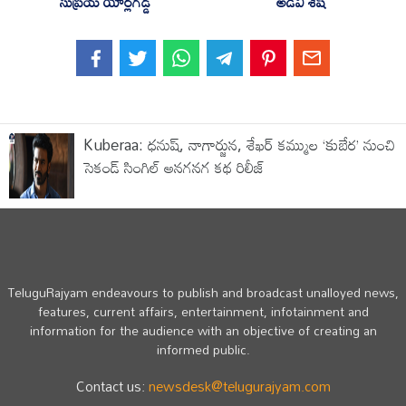
సుప్రియ యార్లగడ్డ
అడివి శేష్
Kuberaa: ధనుష్, నాగార్జున, శేఖర్ కమ్ముల ‘కుబేర’ నుంచి
సెకండ్ సింగిల్ అనగనగ కథ రిలీజ్
TeluguRajyam endeavours to publish and broadcast unalloyed news,
features, current affairs, entertainment, infotainment and
information for the audience with an objective of creating an
informed public.
Contact us:
newsdesk@telugurajyam.com