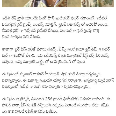
అడివి శేష్ హైలీ యాంటిసిపేటెడ్ పాన్-ఇండియన్ థ్రిల్లర్ ‘డకాయిట్. ఇటీవలే
విడుదలైన ఫైర్ గ్లింప్స్ ఇంటెన్స్ యాక్షన్, స్టైలిష్‌ విజువల్స్ తో అదిరిపోయింది.
నేషనల్ వైడ్ గా సెన్సేషన్ క్రియేట్ చేసింది. విజువల్ గా ఫైర్ గ్లింప్స్ కొత్త
బెంచ్‌మార్క్‌ను సెట్ చేసింది.
తాజాగా ఫైర్ థీమ్ రిలీజ్ చేశారు మేకర్స్. భీమ్స్ సిసిరోలియో ఫైర్ థీమ్ ని పవర్
ఫుల్ గా కంపోజ్ చేశారు. ఇది ఆడియన్స్ కి ఒక మ్యూజికల్ ఫీస్ట్ ఎక్స్ పీరియన్స్
ఇస్తోంది. అన్ని మ్యూజిక్ చార్ట్స్ లో టాప్ ట్రెండింగ్ లో వుంది.
ఈ చిత్రంలో మృణాల్ ఠాకూర్ హీరోయిన్. షానియల్ డియో దర్శకత్వం
వహిస్తున్నారు. ఈ చిత్రాన్ని సుప్రియా యార్లగడ్డ నిర్మాతగా, అన్నపూర్ణ స్టూడియోస్
సమర్పణలో సునీల్ నారంగ్ సహ నిర్మాతగా వ్యవహరిస్తున్నారు.
ఈ చిత్రం ఈ క్రిస్మస్, డిసెంబర్ 25న గ్రాండ్ థియేట్రికల్ విడుదల కానుంది. ఈ
హాలిడే బాక్సాఫీస్‌ ను షేక్ చేస్తొందని చెప్పడం ఎలాంటి సందేహం లేదు. శేష్‌కు
ఇది తొలి హాలిడే రిలీజ్ కావడం విశేషం.