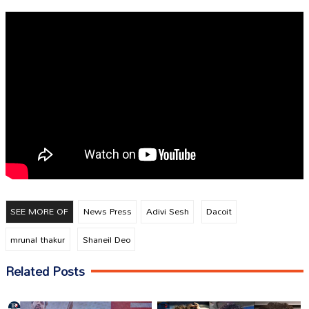
SEE MORE OF
News Press
Adivi Sesh
Dacoit
mrunal thakur
Shaneil Deo
Related Posts