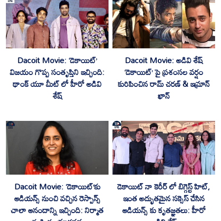
Dacoit Movie: ‘డెకాయిట్’
Dacoit Movie: అడివి శేష్
విజయం గొప్ప సంతృప్తిని ఇచ్చింది:
‘డెకాయిట్’ పై ప్రశంసల వర్షం
థాంక్ యూ మీట్ లో హీరో అడివి
కురిపించిన రామ్ చరణ్ & ఇమ్రాన్
శేష్
ఖాన్
Dacoit Movie: ‘డెకాయిట్‌’కు
డెకాయిట్‌ నా కెరీర్ లో బిగ్గెస్ట్ హిట్,
ఆడియన్స్ నుంచి వచ్చిన రెస్పాన్స్
ఇంత అద్భుతమైన సక్సెస్ చేసిన
చాలా ఆనందాన్ని ఇచ్చింది: నిర్మాత
ఆడియన్స్ కు కృతజ్ఞతలు: హీరో