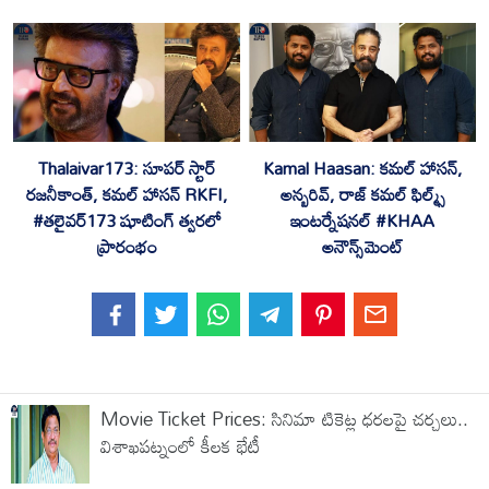
Thalaivar173: సూపర్ స్టార్
Kamal Haasan: కమల్ హాసన్,
రజనీకాంత్, కమల్ హాసన్ RKFI,
అన్బరివ్, రాజ్ కమల్ ఫిల్మ్స్
#తలైవర్173 షూటింగ్ త్వరలో
ఇంటర్నేషనల్ #KHAA
ప్రారంభం
అనౌన్స్‌మెంట్
Movie Ticket Prices: సినిమా టికెట్ల ధరలపై చర్చలు..
విశాఖపట్నంలో కీలక భేటీ