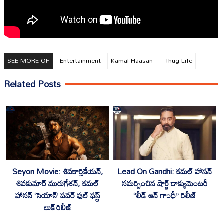
SEE MORE OF
Entertainment
Kamal Haasan
Thug Life
Related Posts
Seyon Movie: శివకార్తికేయన్,
Lead On Gandhi: కమల్ హాసన్
శివకుమార్ మురుగేశన్, కమల్
సమర్పించిన షార్ట్ డాక్యుమెంటరీ
హాసన్ ‘సెయాన్’ పవర్ ఫుల్ ఫస్ట్
“లీడ్ ఆన్ గాంధీ” రిలీజ్
లుక్ రిలీజ్