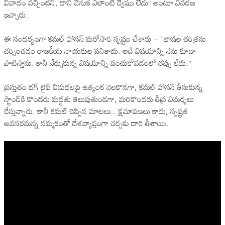
వివాదం వచ్చిందని, దాని వెనుక ఎలాంటి ద్వేషం లేదు” అంటూ వివరణ
ఇచ్చారు.
ఈ సందర్భంగా కమల్ హాసన్ మరోసారి స్పష్టం చేశారు – “భాషల చరిత్రను
చర్చించడం రాజకీయ నాయకుల పనికాదు. అదే విషయాన్ని నేను కూడా
పాటిస్తాను. కానీ నేర్చుకున్న విషయాన్ని పంచుకోవడంలో తప్పు లేదు.”
ప్రస్తుతం థగ్ లైఫ్ విడుదలపై ఉత్కంఠ నెలకొనగా, కమల్ హాసన్ తీసుకున్న
స్టాండ్‌కి కొందరు మద్దతు తెలుపుతుండగా, మరికొందరు తీవ్ర విమర్శలు
చేస్తున్నారు. కానీ కమల్ చెప్పిన మాటలు.. క్షమాపణలు కాదు, స్పష్టత
అవసరమన్న నమ్మకంతో దేశవ్యాప్తంగా చర్చకు దారి తీశాయి.