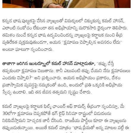
కన్నడ భాష పుట్టుకపై చేసిన వ్యాఖ్యలతో విమర్శలలో చిక్కుకున్న కమల్ హాసన్,
ఎలాంటి సంకోచం లేకుండా తన అభిప్రాయాన్ని మరొకసారి ధైర్యంగా తెలిపారు.
తమిళం నుంచే కన్నడ భాష ఉద్భవించిందన్న వ్యాఖ్యలపై కర్ణాటక నుంచి తీవ్ర
వ్యతిరేకత వ్యక్తమవుతుండగా, ఆయన “క్షమాపణ చెప్పాల్సిన అవసరం లేదు”
అంటూ ఘాటుగా స్పందించారు.
తాజాగా జరిగిన ఇంటర్వ్యూలో కమల్ హాసన్ మాట్లాడుతూ,
“తప్పు చేస్తే
తప్పకుండా క్షమాపణ చెబుతాను. కానీ ఎటువంటి తప్పు చేయని నేను క్షమాపణలు
ఎందుకు చెప్పాలి?” అని ప్రశ్నించారు. ఆయన అభిప్రాయం ప్రకారం, దేశం
ప్రజాస్వామిక వ్యవస్థపై నమ్మకంతో ఉంది, అందులో ప్రతి ఒక్కరికి అభిప్రాయ
స్వేచ్ఛ ఉండాలి. ఇది తన జీవన తత్వమని స్పష్టం చేశారు.
కమల్ వ్యాఖ్యలపై కర్ణాటక ఫిల్మ్ ఛాంబర్ ఆఫ్ కామర్స్ తీవ్రంగా స్పందిస్తూ, మే
30లోగా క్షమాపణ చెప్పకపోతే థగ్ లైఫ్ సినిమా రాష్ట్రంలో విడుదలను
నిలిపివేస్తామని హెచ్చరిక జారీ చేసింది. రాజకీయ పార్టీలు కూడా ఈ వ్యాఖ్యలను
తప్పుబడుతున్నాయి. అయితే కమల్ మాత్రం “భాష ప్రేమతో అన్న మాటల వల్లే ఈ