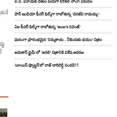
వి.వి. వినాయక్ చేతుల మీదుగా లిరికల్ సాంగ్ విడుదల
ో
ుకునే
పాన్ ఇండియా ఫీచర్ ఫిల్మ్‌గా రాబోతున్న ‘వనజీవి రామయ్య’-
ఏఐ ఫీచర్ ఫిల్మ్‌గా రాబోతున్న ‘అంబ’s రివెంజ్’
ఘనంగా ప్రారంభమైన ‘నిమ్మకాయ.. నీకెందుకు భయం’ చిత్రం
్ణు
ే
అమెజాన్ ప్రైమ్ లో ‘అనలి’ చిత్రానికి విశేష ఆదరణ
‘లూయిస్ వ్యూట్టన్’లో రాజ్ దాసిరెడ్డి సందడి!!