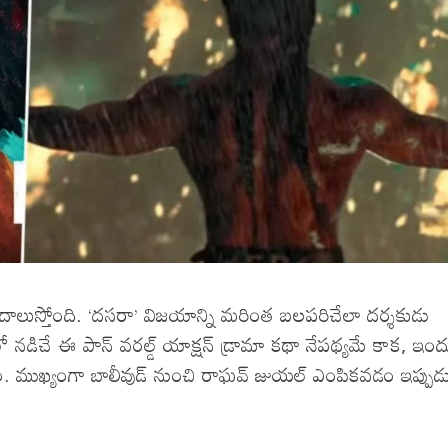
ూపం దాలుస్తోంది. ‘దసరా’ విజయాన్ని మరింత బలపరిచేలా దర్శకుడు
లో నడిచే ఈ పాన్ వరల్డ్ యాక్షన్ డ్రామా కథా నేపథ్యమే కాక, ఇం
చారం. ముఖ్యంగా బాలీవుడ్ నుంచి రాఘవ్ జుయల్ ఎంపికవడం ఇప్పుడ