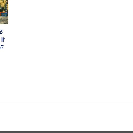
ల్
 Ⅱ’
ంగ్