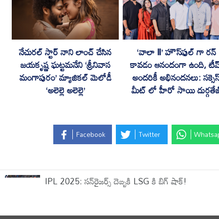
నేచురల్ స్టార్ నాని లాంచ్ చేసిన
‘వాలా Ⅱ’ హౌస్‌ఫుల్ గా రన్
జయకృష్ణ ఘట్టమనేని ‘శ్రీనివాస
కావడం ఆనందంగా ఉంది, టీమ
మంగాపురం’ మ్యాజికల్ మెలోడీ
అందరికీ అభినందనలు: సక్సెస
‘అలెల్లె అలెల్లె’
మీట్ లో హీరో సాయి దుర్గతేజ
Facebook
Twitter
Whatsa
IPL 2025: సన్‌రైజర్స్ దెబ్బకి LSG కి బిగ్ షాక్!