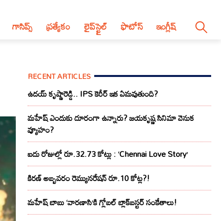
గాసిప్స్
ప్రత్యేకం
లైప్‌స్టైల్‌
ఫొటోస్
ఇంగ్లీష్
RECENT ARTICLES
ఉదయ్ కృష్ణారెడ్డి.. IPS కెరీర్ ఇక ఏమవుతుంది?
మహేష్ ఎందుకు దూరంగా ఉన్నారు? జయకృష్ణ సినిమా వెనుక
వ్యూహం?
ఐదు రోజుల్లో రూ.32.73 కోట్లు : ‘Chennai Love Story’
కిరణ్ అబ్బవరం రెమ్యునరేషన్ రూ.10 కోట్ల?!
మహేష్ బాబు ‘వారణాసి’కి గ్లోబల్ బ్లాక్‌బస్టర్ సంకేతాలు!