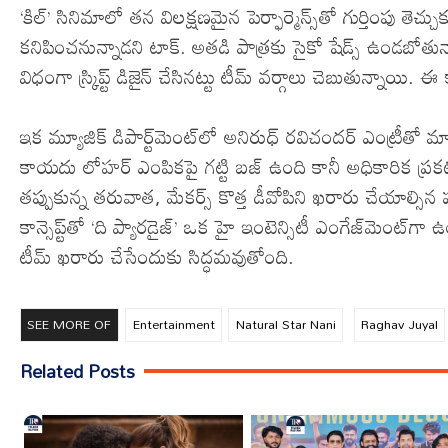
‘కిల్’ సినిమాలో తన విలక్షణమైన పెర్ఫార్మెన్స్‌తో గుర్తింపు తె
కనిపించనున్నాడని టాక్. అతడి పాత్రకు సైకో షేడ్స్ ఉండబోతున్
విధంగా స్క్రిప్ట్ డిజైన్ చేసినట్టు టీమ్ వర్గాలు చెబుతున్నాయి
ఇక మ్యూజిక్ డిపార్ట్‌మెంట్‌లో అనిరుధ్ రవిచందర్ ఎంట్రీతో మాస్ 
కాయదు లోహర్ ఎంపికపై గట్టి బజ్ ఉంది కానీ అధికారిక ప్రకటన 
తప్పుకున్న తరువాత, మేకర్స్ కొత్త డీవోపిని ఖరారు చేయాల్సిన
కాన్సెప్ట్‌తో ‘ది ప్యారడైజ్’ ఒక హై ఇంటెన్సిటీ ఎంగేజ్‌మెంట్‌గ
టీమ్ ఖరారు చేసేందుకు సిద్ధమవుతోంది.
SEE MORE OF
Entertainment
Natural Star Nani
Raghav Juyal
Related Posts