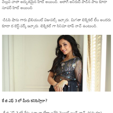
వెల్లువ చాలా అద్భుతమైన హిట్ అయింది. అలాగే అనిరుద్ పాడిన పాట కూడా
సూపర్ హిట్ అయింది
-డిఓపి షాను గారు బ్రిలియంట్ విజువల్స్ ఇచ్చారు. మిగతా టెక్నికల్ టీం అందరు
కూడా ద బెస్ట్ వర్క్ ఇచ్చారు. టెక్నికల్ గా సినిమా టాప్ నాచ్ ఉంటుంది.
కే జి ఎఫ్ 3 లో మీరు కనిపిస్తారా?
-కే జి ఎఫ్ 3 లో నేను ఉన్నానా లేదా అనేది వెయిట్ అండ్ వాచ్. (నవ్వుతూ)