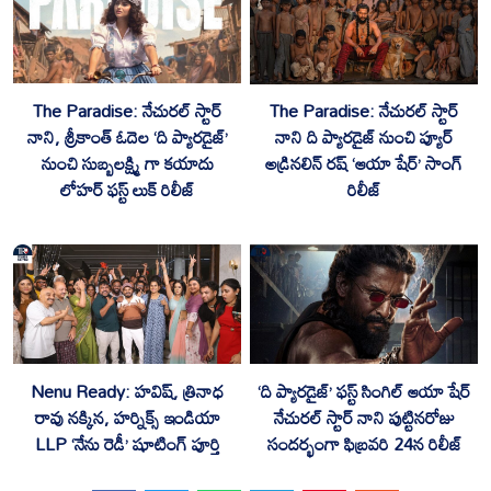
The Paradise: నేచురల్ స్టార్
The Paradise: నేచురల్ స్టార్
నాని, శ్రీకాంత్ ఓదెల ‘ది ప్యారడైజ్’
నాని ది ప్యారడైజ్ నుంచి ప్యూర్
నుంచి సుబ్బలక్ష్మి గా కయాదు
అడ్రినలిన్ రష్ ‘ఆయా షేర్’ సాంగ్
లోహర్ ఫస్ట్ లుక్ రిలీజ్
రిలీజ్
Nenu Ready: హవిష్, త్రినాధ
‘ది ప్యారడైజ్’ ఫస్ట్ సింగిల్ ఆయా షేర్
రావు నక్కిన, హర్నిక్స్ ఇండియా
నేచురల్ స్టార్ నాని పుట్టినరోజు
LLP ‘నేను రెడీ’ షూటింగ్ పూర్తి
సందర్భంగా ఫిబ్రవరి 24న రిలీజ్