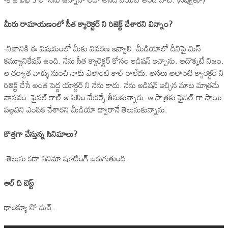
మీరు రామాయణంలో సీత క్యారెక్టర్ ని రిజెక్ట్ చేశారని విన్నాం?
-నిజానికి ఈ విషయంలో మీకు వివరణ ఇవ్వాలి. మీడియాలో దీనిపై మిస్
కమ్యూనికేషన్ ఉంది. నేను సీత క్యారెక్టర్ కోసం ఆడిషన్ ఇచ్చాను. అదొక్కటే నిజం.
ఆ తర్వాత వాళ్ళు నుంచి నాకు ఎలాంటి కాల్ రాలేదు. అసలు అలాంటి క్యారెక్టర్ ని
రిజెక్ట్ చేసే అంత పెద్ద యాక్టర్ ని నేను కాదు. నేను ఆడిషన్ ఇచ్చిన మాట మాత్రమే
వాస్తవం. ఫైనల్ కాల్ ఆ ఫిలిం మేకర్సే తీసుకున్నారు. ఆ పాత్రకు ఫైనల్ గా సాయి
పల్లవిని ఎంపిక చేశారని మీడియా ద్వారానే తెలుసుకున్నాను.
కొత్తగా చేస్తున్న సినిమాలు?
-తెలుసు కదా సినిమా షూటింగ్ జరుగుతుంది.
ఆల్ ది బెస్ట్
థాంక్యూ సో మచ్.