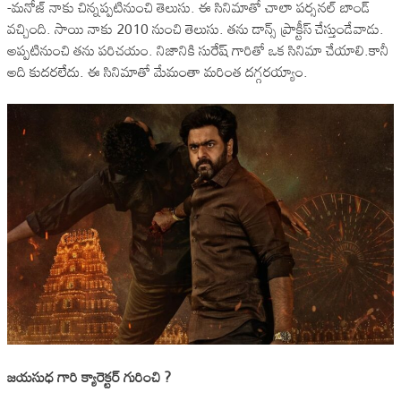
-మనోజ్ నాకు చిన్నప్పటినుంచి తెలుసు. ఈ సినిమాతో చాలా పర్సనల్ బాండ్
వచ్చింది. సాయి నాకు 2010 నుంచి తెలుసు. తను డాన్స్ ప్రాక్టీస్ చేస్తుండేవాడు.
అప్పటినుంచి తను పరిచయం. నిజానికి సురేష్ గారితో ఒక సినిమా చేయాలి.కానీ
అది కుదరలేదు. ఈ సినిమాతో మేమంతా మరింత దగ్గరయ్యాం.
జయసుధ గారి క్యారెక్టర్ గురించి ?