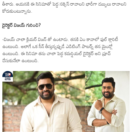
తీశారు. ఆయనకి ఈ సినిమాతో పెద్ద సక్సెస్ రావాలని భారీగా డబ్బులు రావాలని
కోరుకుంటున్నాను.
డైరెక్టర్ విజయ్ గురించి?
-విజయ్ చాలా క్లియర్ విజన్ తో ఉంటాడు. తనకి ఏం కావాలో ఫుల్ క్లారిటీ
ఉంటుంది. అలాగే ఒక సీన్ తీస్తున్నప్పుడే ఎడిటింగ్ పాటర్న్ తన మైండ్లో
ఉంటుంది. ఈ సినిమా తను చాలా పెద్ద కమర్షియల్ డైరెక్టర్ అని ప్రూవ్
చేసుకునేలా ఉంటుంది.