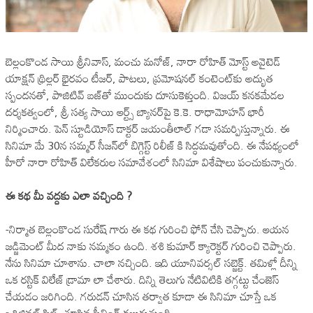
బెల్లంకొండ సాయి శ్రీనివాస్, మంచు మనోజ్, నారా రోహిత్ మోస్ట్ అవైటెడ్
యాక్షన్ థ్రిల్లర్ భైరవం టీజర్, పాటలు, ప్రమోషనల్ కంటెంట్‌కు అద్భుత
స్పందనతో, పాజిటివ్ బజ్‌తో ముందుకు దూసుకెళ్తుంది. విజయ్ కనకమేడల
దర్శకత్వంలో, శ్రీ సత్య సాయి ఆర్ట్స్ బ్యానర్‌పై కె.కె. రాధామోహన్ భారీ
నిర్మించారు. పెన్ స్టూడియోస్ డాక్టర్ జయంతీలాల్ గడా సమర్పిస్తున్నారు. ఈ
సినిమా మే 30న సమ్మర్ సీజన్‌లో బిగ్గెస్ట్ రిలీజ్ కి సిద్ధమవుతోంది. ఈ నేపథ్యంలో
హీరో నారా రోహిత్ విలేకరుల సమావేశంలో సినిమా విశేషాలు పంచుకున్నారు.
ఈ కథ మీ వద్దకు ఎలా వచ్చింది ?
-నిర్మాత బెల్లంకొండ సురేష్ గారు ఈ కథ గురించి ఫోన్ చేసి చెప్పారు. ఆయన
జడ్జిమెంట్ మీద నాకు నమ్మకం ఉంది. శశి కుమార్ క్యారెక్టర్ గురించి చెప్పారు.
నేను సినిమా చూశాను. చాలా నచ్చింది. ఇది యూనివర్సల్ సబ్జెక్ట్. తమిళ్లో దీన్ని
ఒక రస్టిక్ విలేజ్ డ్రామా లా చేశారు. దిన్ని తెలుగు నేటివిటికి తగ్గట్టు చేంజెస్
చేయడం జరిగింది. గరుడన్ చూసిన తర్వాత కూడా ఈ సినిమా చూస్తే ఒక