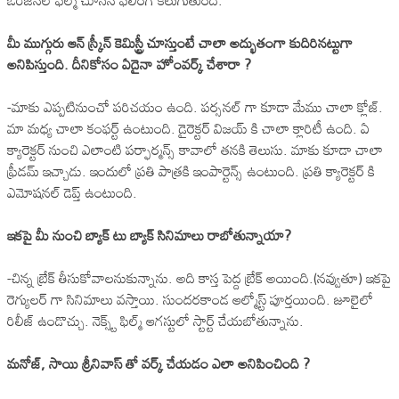
ఒరిజినల్ ఫిల్మ్ చూసిన ఫీలింగ్ కలుగుతుంది.
మీ ముగ్గురు ఆన్ స్క్రీన్ కెమిస్ట్రీ చూస్తుంటే చాలా అద్భుతంగా కుదిరినట్టుగా
అనిపిస్తుంది. దీనికోసం ఏదైనా హోంవర్క్ చేశారా ?
-మాకు ఎప్పటినుంచో పరిచయం ఉంది. పర్సనల్ గా కూడా మేము చాలా క్లోజ్.
మా మధ్య చాలా కంఫర్ట్ ఉంటుంది. డైరెక్టర్ విజయ్ కి చాలా క్లారిటీ ఉంది. ఏ
క్యారెక్టర్ నుంచి ఎలాంటి పర్ఫార్మన్స్ కావాలో తనకి తెలుసు. మాకు కూడా చాలా
ఫ్రీడమ్ ఇచ్చాడు. ఇందులో ప్రతి పాత్రకి ఇంపార్టెన్స్ ఉంటుంది. ప్రతి క్యారెక్టర్ కి
ఎమోషనల్ డెప్త్ ఉంటుంది.
ఇకపై మీ నుంచి బ్యాక్ టు బ్యాక్ సినిమాలు రాబోతున్నాయా?
-చిన్న బ్రేక్ తీసుకోవాలనుకున్నాను. అది కాస్త పెద్ద బ్రేక్ అయింది.(నవ్వుతూ) ఇకపై
రెగ్యులర్ గా సినిమాలు వస్తాయి. సుందరకాండ ఆల్మోస్ట్ పూర్తయింది. జూలైలో
రిలీజ్ ఉండొచ్చు. నెక్స్ట్ ఫిల్మ్ ఆగస్టులో స్టార్ట్ చేయబోతున్నాను.
మనోజ్, సాయి శ్రీనివాస్ తో వర్క్ చేయడం ఎలా అనిపించింది ?