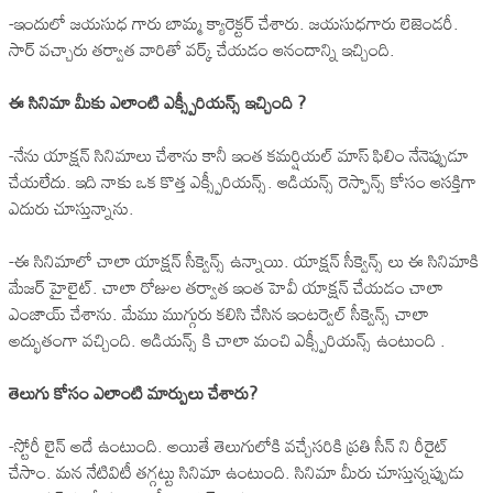
-ఇందులో జయసుధ గారు బామ్మ క్యారెక్టర్ చేశారు. జయసుధగారు లెజెండరీ.
సార్ వచ్చారు తర్వాత వారితో వర్క్ చేయడం ఆనందాన్ని ఇచ్చింది.
ఈ సినిమా మీకు ఎలాంటి ఎక్స్పీరియన్స్ ఇచ్చింది ?
-నేను యాక్షన్ సినిమాలు చేశాను కానీ ఇంత కమర్షియల్ మాస్ ఫిలిం నేనెప్పుడూ
చేయలేదు. ఇది నాకు ఒక కొత్త ఎక్స్పీరియన్స్. ఆడియన్స్ రెస్పాన్స్ కోసం ఆసక్తిగా
ఎదురు చూస్తున్నాను.
-ఈ సినిమాలో చాలా యాక్షన్ సీక్వెన్స్ ఉన్నాయి. యాక్షన్ సీక్వెన్స్ లు ఈ సినిమాకి
మేజర్ హైలైట్. చాలా రోజుల తర్వాత ఇంత హెవీ యాక్షన్ చేయడం చాలా
ఎంజాయ్ చేశాను. మేము ముగ్గురు కలిసి చేసిన ఇంటర్వెల్ సీక్వెన్స్ చాలా
అద్భుతంగా వచ్చింది. ఆడియన్స్ కి చాలా మంచి ఎక్స్పీరియన్స్ ఉంటుంది .
తెలుగు కోసం ఎలాంటి మార్పులు చేశారు?
-స్టోరీ లైన్ అదే ఉంటుంది. అయితే తెలుగులోకి వచ్చేసరికి ప్రతి సీన్ ని రీరైట్
చేసాం. మన నేటివిటీ తగ్గట్టు సినిమా ఉంటుంది. సినిమా మీరు చూస్తున్నప్పుడు