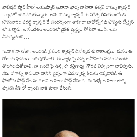
బాలీవుడ్ స్టార్ హీరో ఆయుష్మాన్ ఖురానా భార్య తాహిరా కశ్యప్ రొమ్ము క్యాన్సర్
వ్యాధితో బాధపడుతున్నారు. ఆమె రొమ్ము క్యాన్సర్ కు చికిత్స తీసుకుంటోంది.
సోమవారం వరల్డ్ క్యాన్సర్ డే సందర్భంగా తాహిరా భావోద్వేగపు పోస్టును ట్వీట్టర్
లో పెట్టారు. ఆ సందేశం అందరిలో నైతిక స్వైర్థ్యం పోసేలా ఉంది. ఆమె
ఏమన్నదంటే…
“ఇవాళ నా రోజు. అందరికి ప్రపంచ క్యాన్సర్ దినోత్సవ శుభాకాంక్షలు. మనం ఈ
రోజును ఘనంగా జరుపుకోవాలి. ఈ వ్యాధి పై ఉన్న అపోహను మనం ముందు
తొలగించుకోవాలి. నా ఒంటి పై ఉన్న ఈ కత్తిగాట్లు గౌరవ చిహ్నంగా భావిస్తాను.
నేను రోగాన్ని కాకుండా దానిని దైర్యంగా ఎదుర్కొన్న తీరును చెప్పడానికి ఈ
ఫోటోను పోస్ట్ చేశాను.” అని తాహిరా పోస్ట్ చేసింది. ఈ మధ్యే తాహిరా లాక్మె
ఫ్యాషన్ వీక్ లో ర్యాంప్ వాక్ కూడా చేసింది.