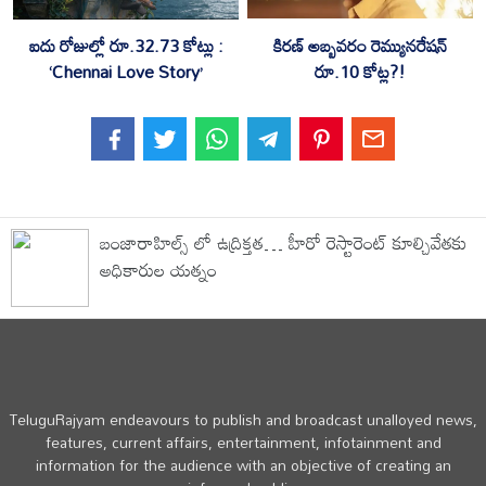
కిరణ్ అబ్బవరం రెమ్యునరేషన్
ఐదు రోజుల్లో రూ.32.73 కోట్లు :
రూ.10 కోట్ల?!
‘Chennai Love Story’
బంజారాహిల్స్ లో ఉద్రిక్తత… హీరో రెస్టారెంట్ కూల్చివేతకు
అధికారుల యత్నం
TeluguRajyam endeavours to publish and broadcast unalloyed news,
features, current affairs, entertainment, infotainment and
information for the audience with an objective of creating an