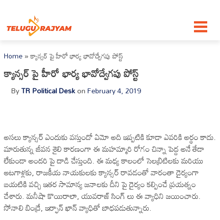
Skip to content
Home
»
క్యాన్సర్ పై హీరో భార్య భావోద్వేగపు పోస్ట్
క్యాన్సర్ పై హీరో భార్య భావోద్వేగపు పోస్ట్
By
TR Political Desk
on
February 4, 2019
అసలు క్యాన్సర్ ఎందుకు వస్తుందో ఏమో అది ఇప్పటికి కూడా ఎవరికి అర్థం కాదు.
మారుతున్న జీవన శైలి కారణంగా ఈ మహమ్మారి రోగం చిన్నా పెద్ద అనే తేడా
లేకుండా అందరి పై దాడి చేస్తుంది. ఈ మధ్య కాలంలో సెలబ్రిటిలకు మరియు
ఆటగాళ్లకు, రాజకీయ నాయకులకు క్యాన్సర్ రావడంతో వారంతా దైర్యంగా
బయటికి వచ్చి ఇతర సామాన్య జనాలకు దీని పై దైర్యం కల్పించే ప్రయత్నం
చేశారు. మనీషా కొయిరాలా, యువరాజ్ సింగ్ లు ఈ వ్యాధిని జయించారు.
సోనాలి బింద్రే, ఇర్ఫాన్ ఖాన్ వ్యాధితో బాధపడుతున్నారు.