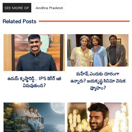
SEE MORE OF
Andhra Pradesh
Related Posts
మహేష్ ఎందుకు దూరంగా
ఉదయ్ కృష్ణారెడ్డి.. IPS కెరీర్ ఇక
ఉన్నారు? జయకృష్ణ సినిమా వెనుక
ఏమవుతుంది?
వ్యూహం?