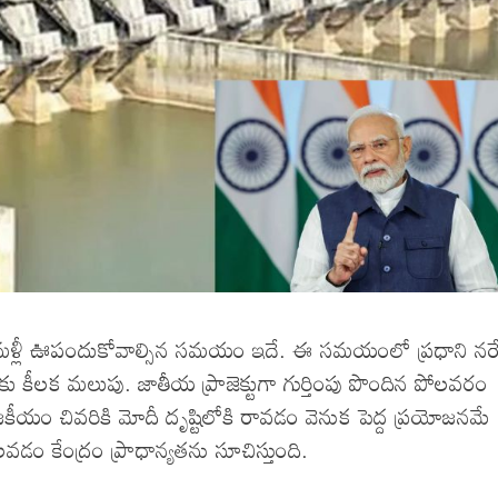
లు మళ్లీ ఊపందుకోవాల్సిన సమయం ఇదే. ఈ సమయంలో ప్రధాని నరే
తుకు కీలక మలుపు. జాతీయ ప్రాజెక్టుగా గుర్తింపు పొందిన పోలవరం
 రాజకీయం చివరికి మోదీ దృష్టిలోకి రావడం వెనుక పెద్ద ప్రయోజనమే
వడం కేంద్రం ప్రాధాన్యతను సూచిస్తుంది.