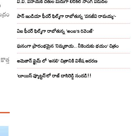
వి.వి. వినాయక్ చేతుల మీదుగా లిరికల్ సాంగ్ విడుదల
ఖ
ద్రం
పాన్ ఇండియా ఫీచర్ ఫిల్మ్‌గా రాబోతున్న ‘వనజీవి రామయ్య’-
ఏఐ ఫీచర్ ఫిల్మ్‌గా రాబోతున్న ‘అంబ’s రివెంజ్’
ఘనంగా ప్రారంభమైన ‘నిమ్మకాయ.. నీకెందుకు భయం’ చిత్రం
కొత్త
అమెజాన్ ప్రైమ్ లో ‘అనలి’ చిత్రానికి విశేష ఆదరణ
ం
‘లూయిస్ వ్యూట్టన్’లో రాజ్ దాసిరెడ్డి సందడి!!