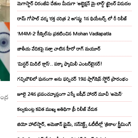
మెగాస్టార్ చిరంజీవి చేతుల మీదుగా ‘అబ్జెక్ష‌న్ మై లార్డ్‌’ ట్రైల‌ర్ విడుద‌ల
రామ్ గోపాల్ వర్మ ‘రక్త చరిత్ర 2 ఆగష్టు 1న థియేటర్స్ లో రీ రిలీజ్
‘M4M-2’ సీక్వెల్‌ను ప్రకటించిన Mohan Vadlapatla
జాతీయ వేదికపై సత్తా చాటిన హీరో రాగ్ మయూర్‌
‘మిస్టర్ మిడిల్ క్లాస్’.. పక్కా ఫ్యామిలీ ఎంటర్‌టైనర్!
గచ్చిబౌలిలో ఘనంగా అను ఫర్నిచర్ 19వ ఫ్లాగ్‌షిప్ స్టోర్ ప్రారంభం
జూలై 24న ప్రపంచవ్యాప్తంగా ఎస్కే బషీద్‌ హారర్ మూవీ ‘అమెన్’
ంద్ర
కల్వకుంట్ల కవిత ముఖ్య అతిథిగా ప్రీ రిలీజ్ వేడుక
జియో హాట్‌స్టార్, అమెజాన్ ప్రైమ్, సన్‌నెక్ట్స్ ఓటీటీల్లో ‘త్రికాల’ స్ట్రీమింగ్