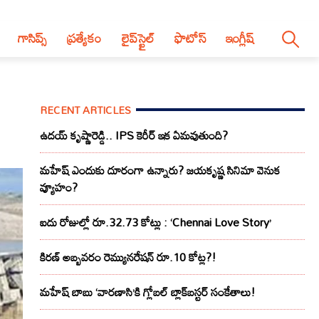
గాసిప్స్
ప్రత్యేకం
లైప్‌స్టైల్‌
ఫొటోస్
ఇంగ్లీష్
RECENT ARTICLES
ఉదయ్ కృష్ణారెడ్డి.. IPS కెరీర్ ఇక ఏమవుతుంది?
మహేష్ ఎందుకు దూరంగా ఉన్నారు? జయకృష్ణ సినిమా వెనుక
వ్యూహం?
ఐదు రోజుల్లో రూ.32.73 కోట్లు : ‘Chennai Love Story’
కిరణ్ అబ్బవరం రెమ్యునరేషన్ రూ.10 కోట్ల?!
మహేష్ బాబు ‘వారణాసి’కి గ్లోబల్ బ్లాక్‌బస్టర్ సంకేతాలు!