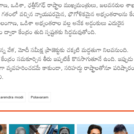
ణ, ఒడిశా, ఛత్తీస్‌గఢ్‌ రాష్ట్రాల ముఖ్యమంత్రులు, జలవనరుల శా
ి గతంలో వచ్చిన న్యాయపరమైన, భౌగోళికమైన అభ్యంతరాలను కేం
ా తెలంగాణ, ఒడిశా అభ్యంతరాల వల్ల అనేక అడ్డంకులు ఎదురైన
ం ద్వారా కేంద్రం తుది స్పష్టతకు సిద్ధమవుతోంది.
న్న వేళ, మోదీ సమీక్ష ప్రాజెక్టుకు చక్కటి మద్దతుగా నిలవనుంది.
 కేంద్రం సమకూర్చిన తీరు ఇప్పటికీ కొనసాగుతూనే ఉంది. ఇప్పుడు 
ా వ్యవహరించడమే కాకుండా, సరిహద్దు రాష్ట్రాలతోనూ పరిష్కార
ి.
narendra modi
Polavaram