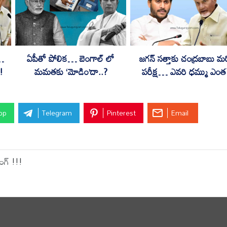
త…
ఏపీతో పోలిక… బెంగాల్ లో
జగన్ సత్తాకు చంద్రబాబు మ
!
మమతకు ‘మోడిం’దా..?
పరీక్ష… ఎవరి ధమ్ము ఎంత
pp
Telegram
Pinterest
Email
ంగ్ !!!