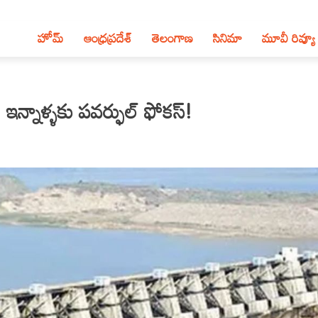
హోమ్
ఆంధ్ర‌ప్ర‌దేశ్‌
తెలంగాణ‌
సినిమా
మూవీ రివ్యూ
ఇన్నాళ్ళకు పవర్ఫుల్ ఫోకస్!