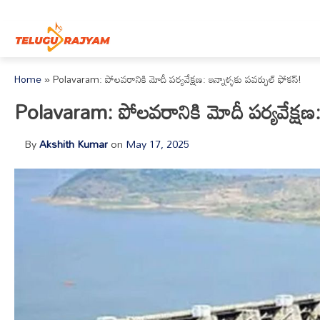
Skip to content
Home
»
Polavaram: పోలవరానికి మోదీ పర్యవేక్షణ: ఇన్నాళ్ళకు పవర్ఫుల్ ఫోకస్!
Polavaram: పోలవరానికి మోదీ పర్యవేక్షణ: 
By
Akshith Kumar
on
May 17, 2025