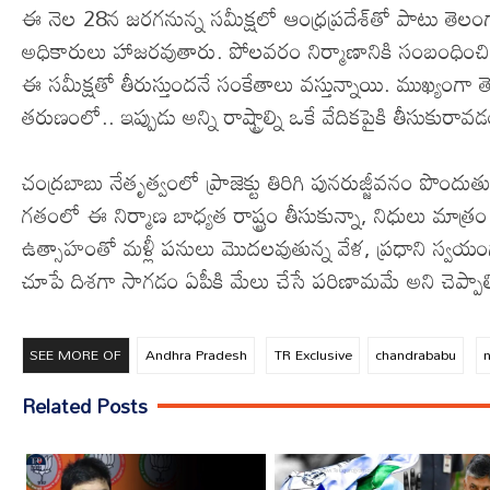
ఈ నెల 28న జరగనున్న సమీక్షలో ఆంధ్రప్రదేశ్‌తో పాటు తెలంగా
అధికారులు హాజరవుతారు. పోలవరం నిర్మాణానికి సంబంధించ
ఈ సమీక్షతో తీరుస్తుందనే సంకేతాలు వస్తున్నాయి. ముఖ్యంగ
తరుణంలో.. ఇప్పుడు అన్ని రాష్ట్రాల్ని ఒకే వేదికపైకి తీసుకురావడ
చంద్రబాబు నేతృత్వంలో ప్రాజెక్టు తిరిగి పునరుజ్జీవనం పొందుతు
గతంలో ఈ నిర్మాణ బాధ్యత రాష్ట్రం తీసుకున్నా, నిధులు మాత్రం
ఉత్సాహంతో మళ్లీ పనులు మొదలవుతున్న వేళ, ప్రధాని స్వయంగ
చూపే దిశగా సాగడం ఏపీకి మేలు చేసే పరిణామమే అని చెప్పాల
SEE MORE OF
Andhra Pradesh
TR Exclusive
chandrababu
Related Posts