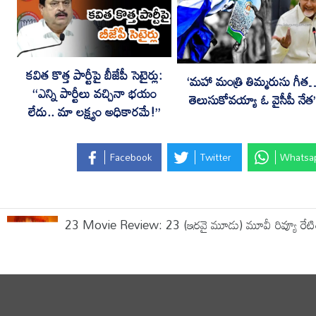
కవిత కొత్త పార్టీపై బీజేపీ సెటైర్లు:
‘మహా మంత్రి తిమ్మరుసు గీ
“ఎన్ని పార్టీలు వచ్చినా భయం
తెలుసుకోవయ్యా ఓ వైసీపీ నేత’
లేదు.. మా లక్ష్యం అధికారమే!”
Facebook
Twitter
Whatsa
23 Movie Review: 23 (ఇరవై మూడు) మూవీ రివ్యూ రేటి