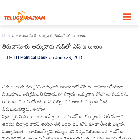
Skip to content
Home
»
తిరుచానూరు అమ్మవారు గుడిలో ఎస్ ఐ జులుం
తిరుచానూరు అమ్మవారు గుడిలో ఎస్ ఐ జులుం
By
TR Political Desk
on
June 29, 2018
తిరుచానూరు పద్మావతి అమ్మవారి ఆలయంలో ఎస్‌.ఐ. రామాంజనేయులు
నియమాలు అతిక్రమించి వివాదంలో పడ్డారు. అమ్మవారి ఫోటో లు తీయడమే
కాకుండా నివారించేందుకు ప్రయత్నించిన ఆలయ సిబ్బంది మీద
విరుచుకుపడ్డారు. ఈరోజు
పుదుచ్ఛేరి సీఎం నారాయణ స్వామి వెంట ఎస్ ఐ గర్భాలయానికి వచ్చారు.
ఆలయ మర్యాద కాదని ఆయన తన వెంట సెల్ ఫోన్ కూడా తీసుకు వెళ్లారు.
ముఖ్యమంత్రి నారాయణస్వామి అమ్మవారిని దర్శించుకుంటుండగా ఎస్ ఐ
సెల్‌ఫోన్‌తో దృశ్యాలు చిత్రీకరించడం మొదలుపెట్టారు. ఎవరూ ఈ పని చేయరు.