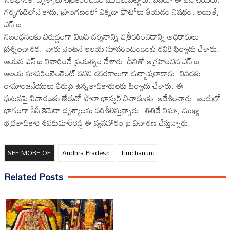
గర్భగుడిలోనే కాదు, ప్రాంగణంలో ఎక్కడా ఫోటోలు తీయడం నిషధం. అయితే,
ఎస్‌.ఐ.
నిబంధనలకు విరుద్ధంగా విఐపి దర్శనాన్ని చిత్రీకరించడాన్ని అధికారులు
ప్రశ్నించారర. వారు వెంటనే ఆలయ సూపరింటెండెంట్‌ రవికి ఫిర్యాదు చేశారు.
ఆయన ఎస్ ఐ నివారించే ప్రయత్నం చేశారు. దీనితో ఆగ్రహించిన ఎస్ ఐ
ఆలయ సూపరింటెండెంట్‌ రవిని రకరకాలుగా దుర్భాషలాడారు. చివరకు
రామాంజనేయులు తీరుపై ఉన్నతాధికారులకు ఫిర్యాదు చేశారు. ఈ
ఘటనపై విచారణకు జేఈవో పోలా భాస్కర్‌ విచారణకు ఆదేశించారు. ఇందులో
భాగంగా సీసీ కెమెరా దృశ్యాలను పరిశీలిస్తున్నారు. తితిదే నిఘా, ముఖ్య
భద్రతాధికారి శివకుమార్‌రెడ్డి ఈ వ్యవహారం పై విచారణ చేస్తున్నారు.
SEE MORE OF
Andhra Pradesh
Tiruchanuru
Related Posts