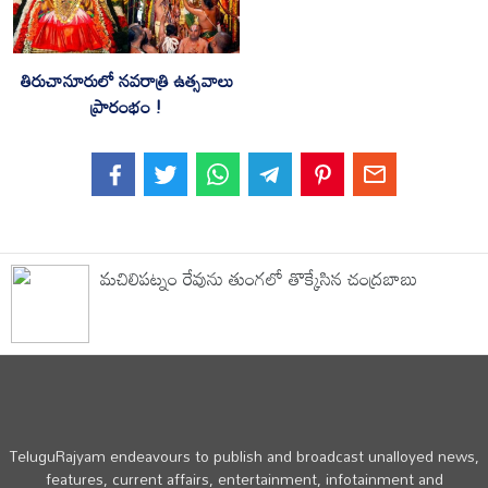
తిరుచానూరులో నవరాత్రి ఉత్సవాలు
ప్రారంభం !
మచిలిపట్నం రేవును తుంగలో తొక్కేసిన చంద్రబాబు
TeluguRajyam endeavours to publish and broadcast unalloyed news,
features, current affairs, entertainment, infotainment and