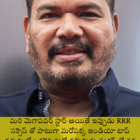
మరి మెగాపవర్ స్టార్ అయితే ఇప్పుడు RRR
సక్సెస్ తో పాటుగా మరోపక్క ఇండియా టాప్