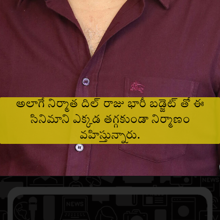
అలాగే నిర్మాత దిల్ రాజు భారీ బడ్జెట్ తో ఈ
సినిమాని ఎక్కడ తగ్గకుండా నిర్మాణం
వహిస్తున్నారు.