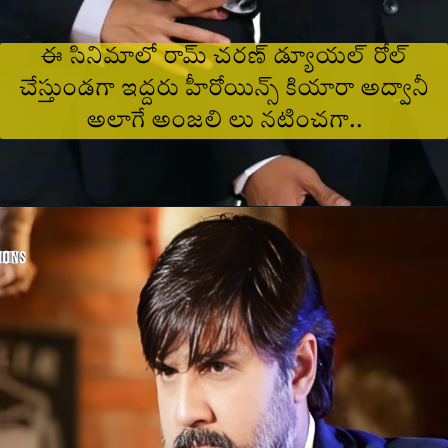
ఈ సినిమాలో రామ్ చరణ్ డ్యూయల్ రోల్
చేస్తుండగా ఇద్దరు హీరోయిన్స్ కియారా అద్వానీ
అలాగే అంజలి లు నటించగా..