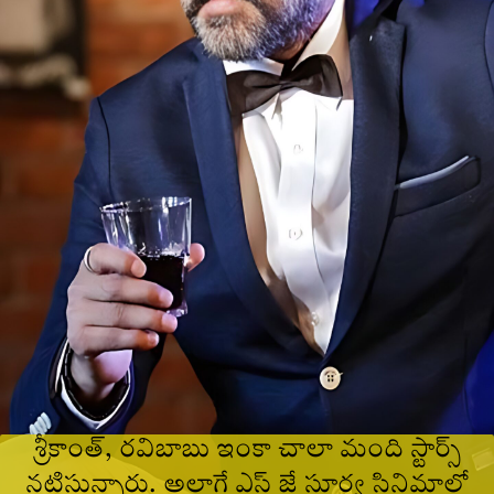
శ్రీకాంత్, రవిబాబు ఇంకా చాలా మంది స్టార్స్
నటిస్తున్నారు. అలాగే ఎస్ జే సూర్య సినిమాలో