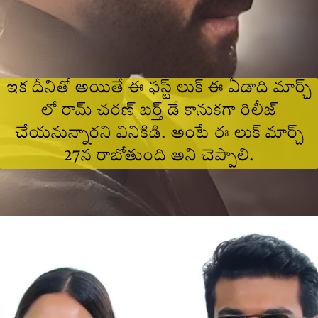
ఇక దీనితో అయితే ఈ ఫస్ట్ లుక్ ఈ ఏడాది మార్చ్
లో రామ్ చరణ్ బర్త్ డే కానుకగా రిలీజ్
చేయనున్నారని వినికిడి. అంటే ఈ లుక్ మార్చ్
27న రాబోతుంది అని చెప్పాలి.