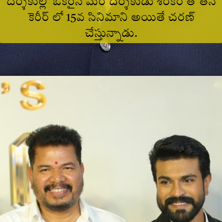
దర్శకుల్లో ఒకరైన మరో దర్శకుడు శంకర్ తో తన
కెరీర్ లో 15వ సినిమాని అయితే చరణ్
చేస్తున్నాడు.