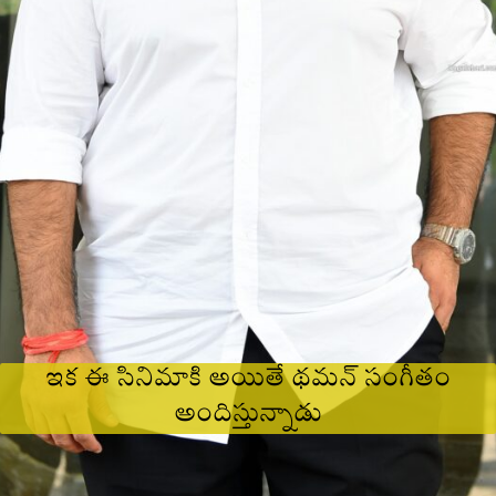
ఇక ఈ సినిమాకి అయితే థమన్ సంగీతం
అందిస్తున్నాడు