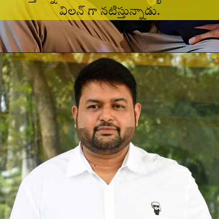
విలన్ గా నటిస్తున్నాడు.