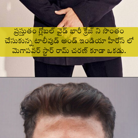
ప్రస్తుతం గ్లోబల్ వైడ్ భారీ క్రేజ్ ని సొంతం
చేసుకున్న టాలీవుడ్ అండ్ ఇండియా హీరోస్ లో
మెగాపవర్ స్టార్ రామ్ చరణ్ కూడా ఒకడు.