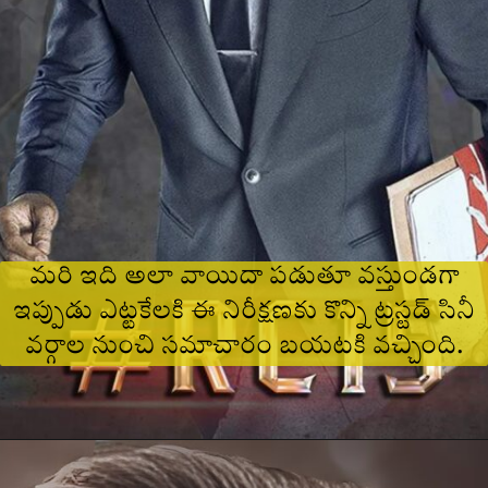
మరి ఇది అలా వాయిదా పడుతూ వస్తుండగా
ఇప్పుడు ఎట్టకేలకి ఈ నిరీక్షణకు కొన్ని ట్రస్టడ్ సినీ
వర్గాల నుంచి సమాచారం బయటకి వచ్చింది.