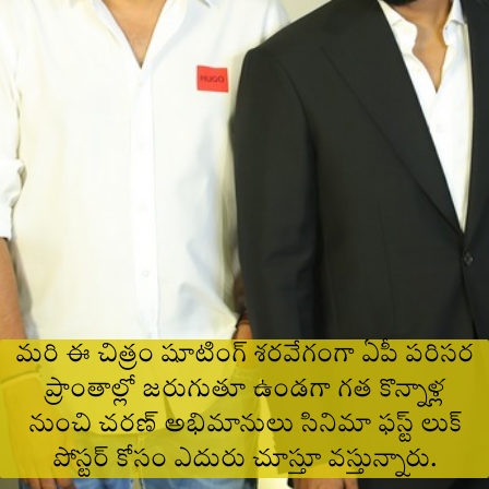
మరి ఈ చిత్రం షూటింగ్ శరవేగంగా ఏపీ పరిసర
ప్రాంతాల్లో జరుగుతూ ఉండగా గత కొన్నాళ్ల
నుంచి చరణ్ అభిమానులు సినిమా ఫస్ట్ లుక్
పోస్టర్ కోసం ఎదురు చూస్తూ వస్తున్నారు.