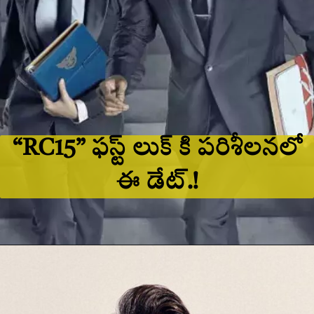
“RC15” ఫస్ట్ లుక్ కి పరిశీలనలో
ఈ డేట్.!