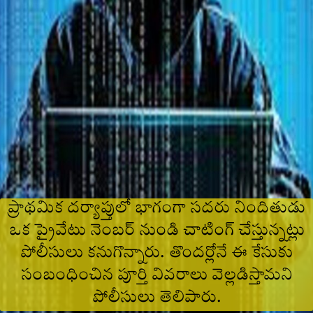
ప్రాథమిక దర్యాప్తులో భాగంగా సదరు నిందితుడు
ఒక ప్రైవేటు నెంబర్ నుండి చాటింగ్ చేస్తున్నట్లు
పోలీసులు కనుగొన్నారు. తొందర్లోనే ఈ కేసుకు
సంబంధించిన పూర్తి వివరాలు వెల్లడిస్తామని
పోలీసులు తెలిపారు.