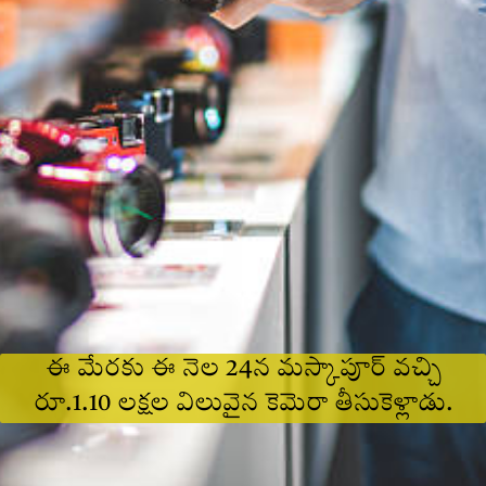
ఈ మేరకు ఈ నెల 24న మస్కాపూర్‌ వచ్చి
రూ.1.10 లక్షల విలువైన కెమెరా తీసుకెళ్లాడు.