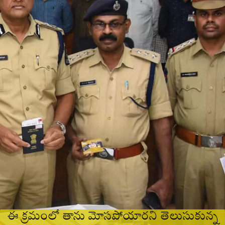
ఈ క్రమంలో తాను మోసపోయారని తెలుసుకున్న