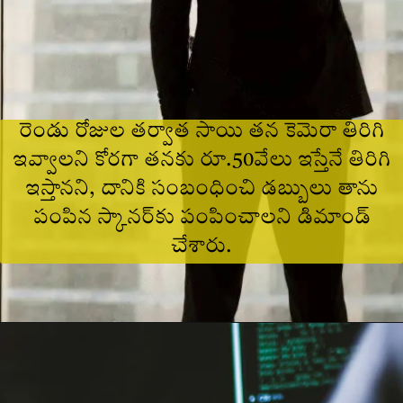
రెండు రోజుల తర్వాత సాయి తన కెమెరా తిరిగి
ఇవ్వాలని కోరగా తనకు రూ.50వేలు ఇస్తేనే తిరిగి
ఇస్తానని, దానికి సంబంధించి డబ్బులు తాను
పంపిన స్కానర్‌కు పంపించాలని డిమాండ్‌
చేశారు.