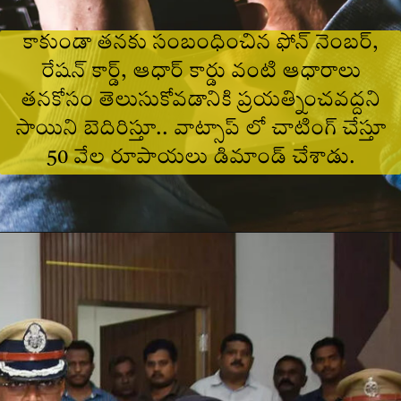
కాకుండా తనకు సంబంధించిన ఫోన్ నెంబర్,
రేషన్ కార్డ్, ఆధార్ కార్డు వంటి ఆధారాలు
తనకోసం తెలుసుకోవడానికి ప్రయత్నించవద్దని
సాయిని బెదిరిస్తూ.. వాట్సాప్ లో చాటింగ్ చేస్తూ
50 వేల రూపాయలు డిమాండ్ చేశాడు.