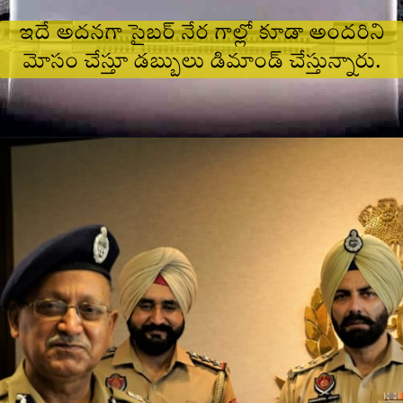
ఇదే అదనగా సైబర్ నేర గాల్లో కూడా అందరిని
మోసం చేస్తూ డబ్బులు డిమాండ్ చేస్తున్నారు.