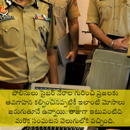
పోలీసులు సైబర్ నేరాల గురించి ప్రజలకు
అవగాహన కల్పించినప్పటికీ ఇలాంటి మోసాలు
జరుగుతూనే ఉన్నాయి. తాజాగా ఇటువంటిది
మరొక సంఘటన వెలుగులోకి వచ్చింది.