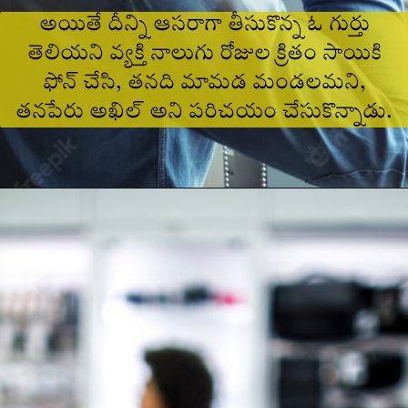
అయితే దీన్ని ఆసరాగా తీసుకొన్న ఓ గుర్తు
తెలియని వ్యక్తి నాలుగు రోజుల క్రితం సాయికి
ఫోన్‌ చేసి, తనది మామడ మండలమని,
తనపేరు అఖిల్‌ అని పరిచయం చేసుకొన్నాడు.