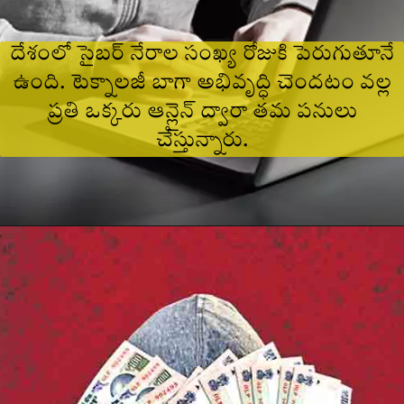
దేశంలో సైబర్ నేరాల సంఖ్య రోజుకి పెరుగుతూనే
ఉంది. టెక్నాలజీ బాగా అభివృద్ధి చెందటం వల్ల
ప్రతి ఒక్కరు ఆన్లైన్ ద్వారా తమ పనులు
చేస్తున్నారు.