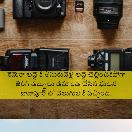
కెమెరా అద్దె కి తీసుకువెళ్లి అద్దె చెల్లించకపోగా
తిరిగి డబ్బులు డిమాండ్ చేసిన ఘటన
ఖానాపూర్ లో వెలుగులోకి వచ్చింది.