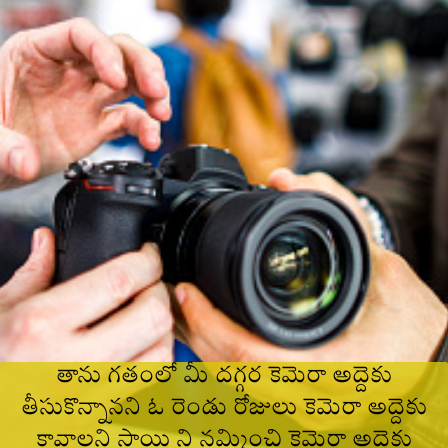
తాను గతంలో మీ దగ్గర కెమెరా అద్దెకు
తీసుకొన్నానని ఓ రెండు రోజులు కెమెరా అద్దెకు
కావాలని సాయి ని నమ్మించి కెమెరా అద్దెకు