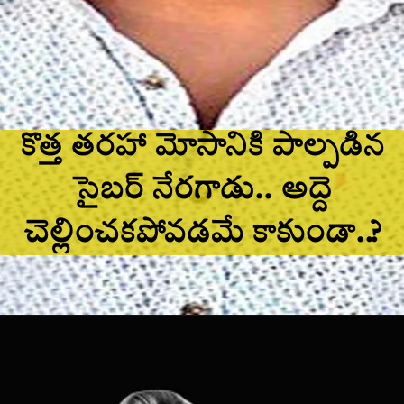
కొత్త తరహా మోసానికి పాల్పడిన
సైబర్ నేరగాడు.. అద్దె
చెల్లించకపోవడమే కాకుండా..?