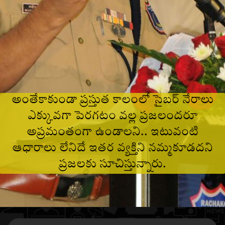
అంతేకాకుండా ప్రస్తుత కాలంలో సైబర్ నేరాలు
ఎక్కువగా పెరగటం వల్ల ప్రజలందరూ
అప్రమంతంగా ఉండాలని.. ఇటువంటి
ఆధారాలు లేనిదే ఇతర వ్యక్తిని నమ్మకూడదని
ప్రజలకు సూచిస్తున్నారు.