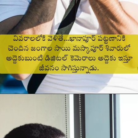
వివరాలలోకి వెళితే…ఖానాపూర్‌ పట్టణానికి
చెందిన జంగాల సాయి మస్కాపూర్‌ శివారులో
అద్దెకుబుంటి డిజిటల్‌ కెమెరాలు అద్దెకు ఇస్తూ
జీవనం సాగిస్తున్నాడు.