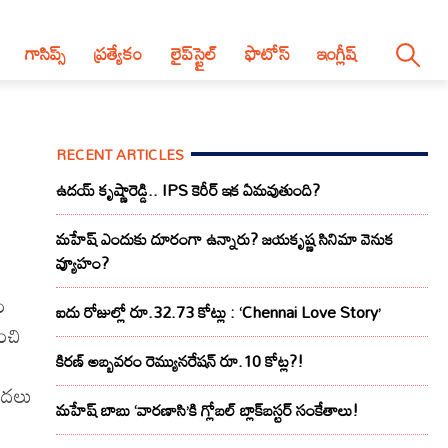
గాసిప్స్
ప్రత్యేకం
లైప్‌స్టైల్‌
ఫొటోస్
ఇంగ్లీష్
RECENT ARTICLES
ఉదయ్ కృష్ణారెడ్డి.. IPS కెరీర్ ఇక ఏమవుతుంది?
మహేష్ ఎందుకు దూరంగా ఉన్నారు? జయకృష్ణ సినిమా వెనుక
వ్యూహం?
ం
ఐదు రోజుల్లో రూ.32.73 కోట్లు : ‘Chennai Love Story’
ంచి
కిరణ్ అబ్బవరం రెమ్యునరేషన్ రూ.10 కోట్ల?!
మొదలు
మహేష్ బాబు ‘వారణాసి’కి గ్లోబల్ బ్లాక్‌బస్టర్ సంకేతాలు!