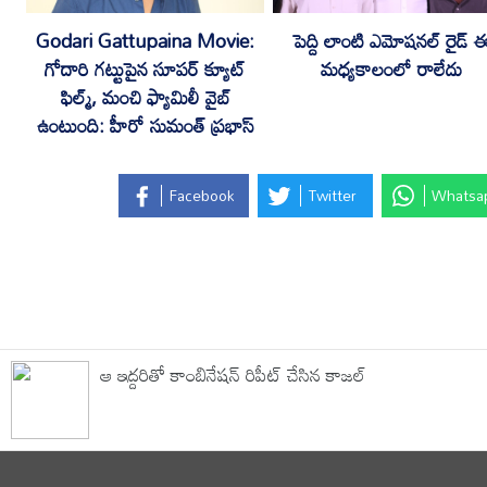
Godari Gattupaina Movie:
పెద్ది లాంటి ఎమోషనల్ రైడ్ 
గోదారి గట్టుపైన సూపర్ క్యూట్
మధ్యకాలంలో రాలేదు
ఫిల్మ్, మంచి ఫ్యామిలీ వైబ్
ఉంటుంది: హీరో సుమంత్ ప్రభాస్
Facebook
Twitter
Whatsa
ఆ ఇద్దరితో కాంబినేషన్ రిపీట్ చేసిన కాజల్