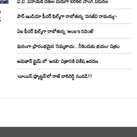
వి.వి. వినాయక్ చేతుల మీదుగా లిరికల్ సాంగ్ విడుదల
ి
పాన్ ఇండియా ఫీచర్ ఫిల్మ్‌గా రాబోతున్న ‘వనజీవి రామయ్య’-
్
ఏఐ ఫీచర్ ఫిల్మ్‌గా రాబోతున్న ‘అంబ’s రివెంజ్’
ఘనంగా ప్రారంభమైన ‘నిమ్మకాయ.. నీకెందుకు భయం’ చిత్రం
అమెజాన్ ప్రైమ్ లో ‘అనలి’ చిత్రానికి విశేష ఆదరణ
‘లూయిస్ వ్యూట్టన్’లో రాజ్ దాసిరెడ్డి సందడి!!