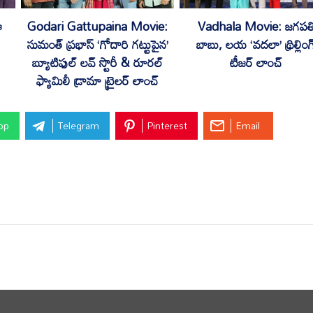
Godari Gattupaina Movie:
Vadhala Movie: జగపత
ఈ
సుమంత్ ప్రభాస్ ‘గోదారి గట్టుపైన’
బాబు, లయ ‘వదలా’ థ్రిల్లింగ
బ్యూటిఫుల్ లవ్ స్టొరీ & రూరల్
టీజర్ లాంచ్
ఫ్యామిలీ డ్రామా ట్రైలర్ లాంచ్
pp
Telegram
Pinterest
Email