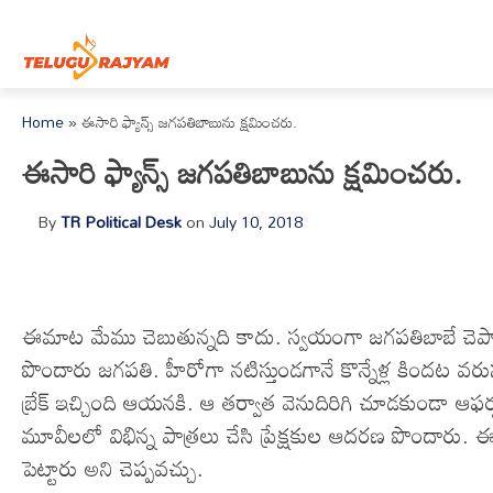
Skip to content
Home
»
ఈసారి ఫ్యాన్స్ జగపతిబాబును క్షమించరు.
ఈసారి ఫ్యాన్స్ జగపతిబాబును క్షమించరు.
By
TR Political Desk
on
July 10, 2018
ఈమాట మేము చెబుతున్నది కాదు. స్వయంగా జగపతిబాబే చెప్పా
పొందారు జగపతి. హీరోగా నటిస్తుండగానే కొన్నేళ్ల కిందట వరుస 
బ్రేక్ ఇచ్చింది ఆయనకి. ఆ తర్వాత వెనుదిరిగి చూడకుండా ఆఫర్ల
మూవీలలో విభిన్న పాత్రలు చేసి ప్రేక్షకుల ఆదరణ పొందారు. 
పెట్టారు అని చెప్పవచ్చు.