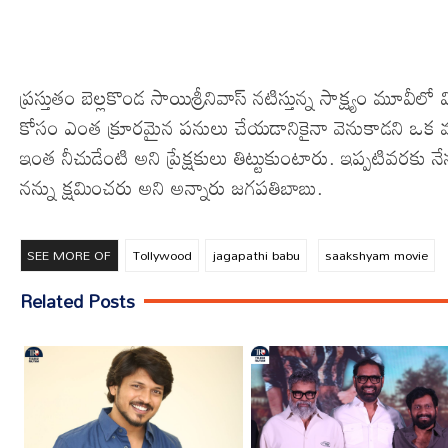
ప్రస్తుతం బెల్లకొండ సాయిశ్రీనివాస్ నటిస్తున్న సాక్ష్యం మూవీల
కోసం ఎంత క్రూరమైన పనులు చేయడానికైనా వెనుకాడని ఒక మూర్ఖ
ఇంత నీచుడేంటి అని ప్రేక్షకులు తిట్టుకుంటారు. ఇప్పటివరకు నే
నన్ను క్షమించరు అని అన్నారు జగపతిబాబు.
SEE MORE OF
Tollywood
jagapathi babu
saakshyam movie
Related Posts