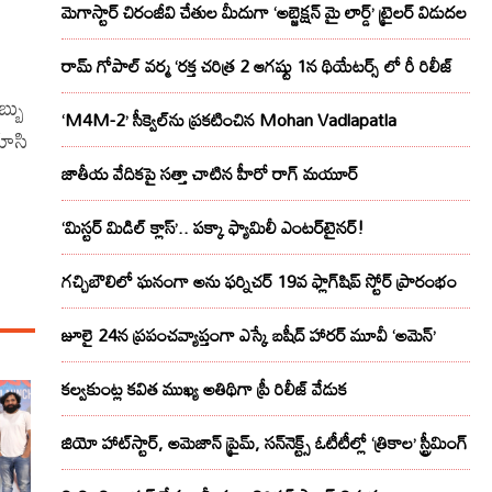
మెగాస్టార్ చిరంజీవి చేతుల మీదుగా ‘అబ్జెక్ష‌న్ మై లార్డ్‌’ ట్రైల‌ర్ విడుద‌ల
రామ్ గోపాల్ వర్మ ‘రక్త చరిత్ర 2 ఆగష్టు 1న థియేటర్స్ లో రీ రిలీజ్
బ్బు
‘M4M-2’ సీక్వెల్‌ను ప్రకటించిన Mohan Vadlapatla
చూసి
జాతీయ వేదికపై సత్తా చాటిన హీరో రాగ్ మయూర్‌
‘మిస్టర్ మిడిల్ క్లాస్’.. పక్కా ఫ్యామిలీ ఎంటర్‌టైనర్!
గచ్చిబౌలిలో ఘనంగా అను ఫర్నిచర్ 19వ ఫ్లాగ్‌షిప్ స్టోర్ ప్రారంభం
జూలై 24న ప్రపంచవ్యాప్తంగా ఎస్కే బషీద్‌ హారర్ మూవీ ‘అమెన్’
కల్వకుంట్ల కవిత ముఖ్య అతిథిగా ప్రీ రిలీజ్ వేడుక
జియో హాట్‌స్టార్, అమెజాన్ ప్రైమ్, సన్‌నెక్ట్స్ ఓటీటీల్లో ‘త్రికాల’ స్ట్రీమింగ్