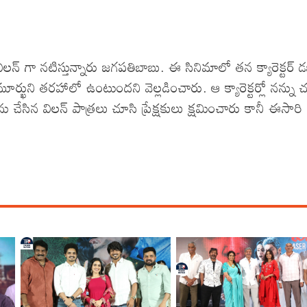
ో విలన్ గా నటిస్తున్నారు జగపతిబాబు. ఈ సినిమాలో తన క్యారెక్టర్ డ
ుని తరహాలో ఉంటుందని వెల్లడించారు. ఆ క్యారెక్టర్లో నన్ను 
ను చేసిన విలన్ పాత్రలు చూసి ప్రేక్షకులు క్షమించారు కానీ ఈసారి