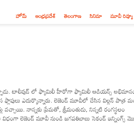
హోమ్
ఆంధ్ర‌ప్ర‌దేశ్‌
తెలంగాణ‌
సినిమా
మూవీ రివ్యూ
డు. టాలీవుడ్ లో ఫ్యామిలీ హీరోగా ఫ్యామిలీ ఆడియన్స్ అభిమాన
ఫ్లాపులు ఎదుర్కొన్నారు. లెజెండ్ మూవీలో చేసిన విల్లన్ పాత్ర మ
ు వచ్చాయి. నాన్నకు ప్రేమతో, శ్రీమంతుడు, నిన్నటి రంగస్థలం
ఈ విధంగా లెజెండ్ మూవీ నుండి జగపతిబాబు సెకండ్ ఇన్నింగ్స్ 